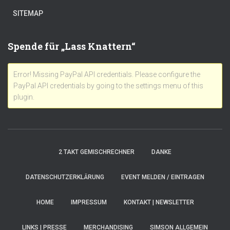
SITEMAP
Spende für „Lass Knattern“
Error! Missing PayPal API credentials. Please configure the
PayPal API credentials by going to the settings menu of this
plugin.
2 TAKT GEMISCHRECHNER
DANKE
DATENSCHUTZERKLÄRUNG
EVENT MELDEN / EINTRAGEN
HOME
IMPRESSUM
KONTAKT | NEWSLETTER
LINKS | PRESSE
MERCHANDISING
SIMSON ALLGEMEIN