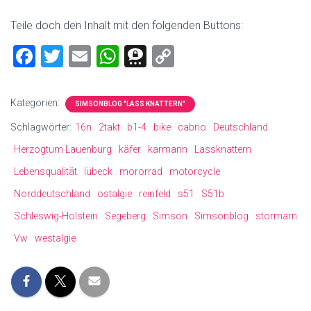
Teile doch den Inhalt mit den folgenden Buttons:
F
T
E
W
T
C
a
wi
m
h
hr
o
ce
tt
ai
at
ee
p
Kategorien:
SIMSONBLOG "LASS KNATTERN"
b
er
l
s
m
y
Schlagwörter:
16n
2takt
b1-4
bike
cabrio
Deutschland
o
A
a
Li
Herzogtum Lauenburg
käfer
karmann
Lassknattern
ok
p
nk
Lebensqualität
lübeck
mororrad
motorcycle
p
Norddeutschland
ostalgie
reinfeld
s51
S51b
Schleswig-Holstein
Segeberg
Simson
Simsonblog
stormarn
Vw
westalgie