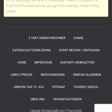
Error! Missing PayPal API credentials. Please configure the
PayPal API credentials by going to the settings menu of this
plugin.
2 TAKT GEMISCHRECHNER
DANKE
DATENSCHUTZERKLÄRUNG
EVENT MELDEN / EINTRAGEN
HOME
IMPRESSUM
KONTAKT | NEWSLETTER
LINKS | PRESSE
MERCHANDISING
SIMSON ALLGEMEIN
SIMSON-TAG 19. JULI
SITEMAP
TOUREN | VIDEOS
ÜBER UNS
VERANSTALTUNGEN
Hestia | Entwickelt von
ThemeIsle