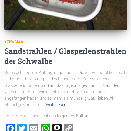
SCHWALBE
Sandstrahlen / Glasperlenstrahlen
der Schwalbe
So es geht los, der Anfang ist gemacht… Die Schwalbe ist komplett
in die Einzelteile zerlegt und geht heute zum Sandstrahlen /
Glasperlenstrahlen. Sind auf das Ergebnis gespannt J Nachdem
wir den Tunnel mit Winkelschleifer und Edelstahlaufsatz
angefangen haben und es mehr als mühselig war. Haben wir
Marcel gewonnen der
Weiterlesen…
Teile doch den Inhalt mit den folgenden Buttons:
Facebook
Twitter
Email
WhatsApp
Threema
Copy