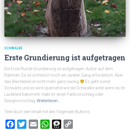
SCHWALBE
Erste Grundierung ist aufgetragen
Die Erste Runde Grundierung ist aufgetragen. Außer auf dem
Rahmen. Es ist sicherlich noch ein zweiter Gang erforderlich. Aber
das Blechkleid ist nicht mehr ganz nackig
Es geht somit
Vorwärts und es wird spannend wie die Schwalbe wirkt wenn es ihr
Lackkleid bekommt. Habt ihr einen Farbvorschlag oder
Designvorschlag
Weiterlesen…
Teile doch den Inhalt mit den folgenden Buttons:
Facebook
Twitter
Email
WhatsApp
Threema
Copy