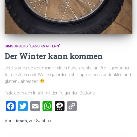
SIMSONBLOG "LASS KNATTERN"
Der Winter kann kommen
Jetzt war es soweit meine Felgen haben richtig an Profil gewonnen
für die Winterzeit. Wollen ja ordentlich Gripp haben zur dunklen und
glatten Jahreszeit
Teile doch den Inhalt mit den folgenden Buttons:
Facebook
Twitter
Email
WhatsApp
Threema
Copy
Link
Von
Lieseh
, vor
8 Jahren