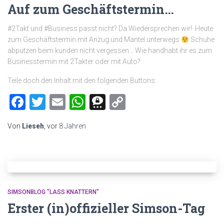
Auf zum Geschäftstermin…
#2Takt und #Business passt nicht? Da Wiedersprechen wir! Heute
zum Geschäftstermin mit Anzug und Mantel unterwegs
Schuhe
abputzen beim kunden nicht vergessen… Wie handhabt ihr es zum
Businesstermin mit 2Takter oder mit Auto?
Teile doch den Inhalt mit den folgenden Buttons:
Facebook
Twitter
Email
WhatsApp
Threema
Copy
Link
Von
Lieseh
, vor
8 Jahren
SIMSONBLOG "LASS KNATTERN"
Erster (in)offizieller Simson-Tag