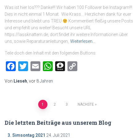
Was ist hier los??? Danke!!! Wir haben 100 Follower bei Instagram!!!
Dies in nicht einmal 1 Monat. Wie Krass… Herzlichen dank für euer
Interesse und bleibt uns TREU
Kommentiert fleißig unsere Posts
und empfehlt uns weiter! Besucht unsere URL
https://lassknattern.de, dort findet ihr weitere Informationen über
uns, sowie Reparaturanleitungen,
Weiterlesen…
Teile doch den Inhalt mit den folgenden Buttons:
Facebook
Twitter
Email
WhatsApp
Threema
Copy
Link
Von
Lieseh
, vor
8 Jahren
Beitragsnavigation
1
2
3
NÄCHSTE
Die letzten Beiträge aus unserem Blog
3. Simsontag 2021
24. Juli 2021