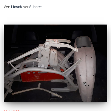
Link
Von
Lieseh
, vor
8 Jahren