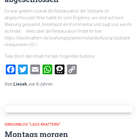
Es war gestern soweit die Restauration der Sitzbank ist
abgeschlossen! Was haltet ihr vom Ergebnis, wir sind auf eure
Meinung gespannt, hinterlasst ein Kommentar und sagt uns wie ihr
es findet… Alles über die Restauration findet ihr hier:
https://lassknattern.de/wartungsplaene/instandsetzung/sitzbank-
restaurieren-s51/
Teile doch den Inhalt mit den folgenden Buttons:
Facebook
Twitter
Email
WhatsApp
Threema
Copy
Link
Von
Lieseh
, vor
8 Jahren
SIMSONBLOG "LASS KNATTERN"
Montags morgen