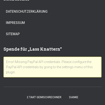
DATENSCHUTZERKLÄRUNG
IMPRESSUM
SITEMAP
Spende für „Lass Knattern“
Error! Missing PayPal API credentials. Please configure the
PayPal API credentials by going to the settings menu of this
plugin.
2 TAKT GEMISCHRECHNER
DANKE