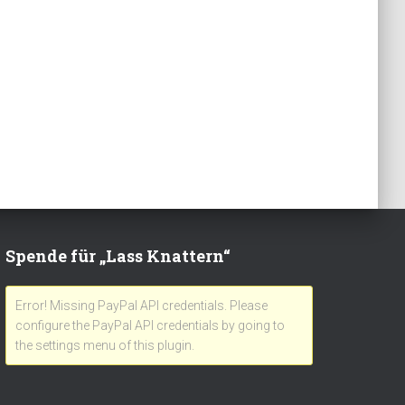
Spende für „Lass Knattern“
Error! Missing PayPal API credentials. Please
configure the PayPal API credentials by going to
the settings menu of this plugin.