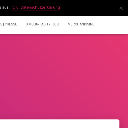
s aus.
OK
Datenschutzerklärung
IDEOS
2 TAKT GEMISCHRECHNER
ÜBER UNS
KS | PRESSE
SIMSON-TAG 19. JULI
MERCHANDISING