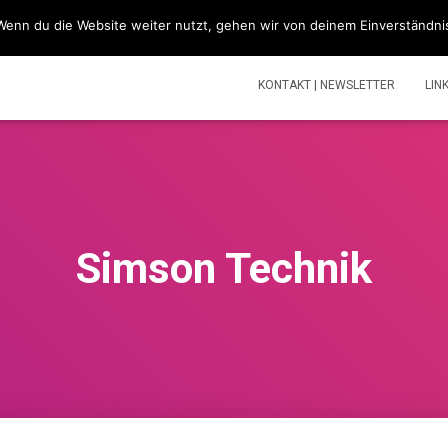
Wenn du die Website weiter nutzt, gehen wir von deinem Einverständni
SIMSONBLOG „LASS KNATTERN“
SIMSON
TOUREN | V
KONTAKT | NEWSLETTER
LIN
Simson Technik