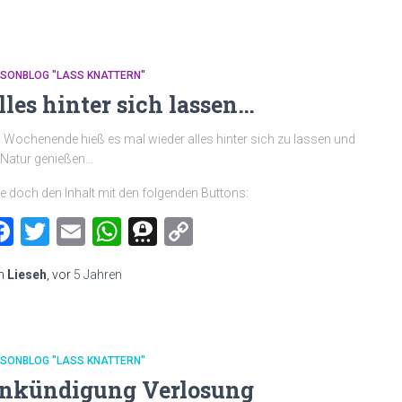
MSONBLOG "LASS KNATTERN"
lles hinter sich lassen…
Wochenende hieß es mal wieder alles hinter sich zu lassen und
 Natur genießen…
le doch den Inhalt mit den folgenden Buttons:
Facebook
Twitter
Email
WhatsApp
Threema
Copy
Link
n
Lieseh
, vor
5 Jahren
MSONBLOG "LASS KNATTERN"
nkündigung Verlosung