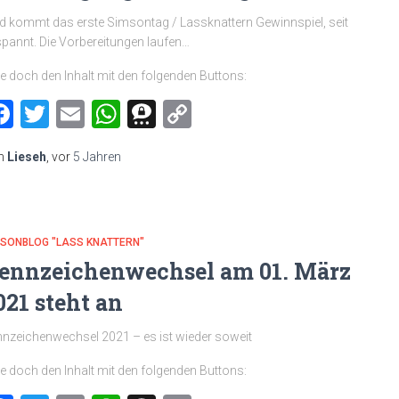
d kommt das erste Simsontag / Lassknattern Gewinnspiel, seit
pannt. Die Vorbereitungen laufen…
le doch den Inhalt mit den folgenden Buttons:
Facebook
Twitter
Email
WhatsApp
Threema
Copy
Link
n
Lieseh
, vor
5 Jahren
MSONBLOG "LASS KNATTERN"
ennzeichenwechsel am 01. März
021 steht an
nzeichenwechsel 2021 – es ist wieder soweit
le doch den Inhalt mit den folgenden Buttons: