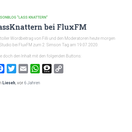
MSONBLOG "LASS KNATTERN"
assKnattern bei FluxFM
 toller Wordbeitrag von Filli und den Moderatoren heute morgen
Studio bei FluxFM zum 2. Simson Tag am 19.07.2020.
le doch den Inhalt mit den folgenden Buttons:
Facebook
Twitter
Email
WhatsApp
Threema
Copy
Link
n
Lieseh
, vor
6 Jahren