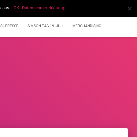
s aus.
OK
Datenschutzerklärung
IDEOS
2 TAKT GEMISCHRECHNER
ÜBER UNS
KS | PRESSE
SIMSON-TAG 19. JULI
MERCHANDISING