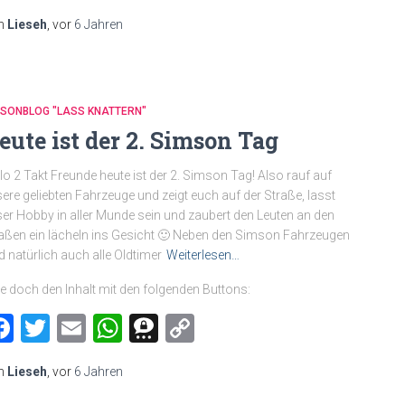
Link
n
Lieseh
, vor
6 Jahren
MSONBLOG "LASS KNATTERN"
eute ist der 2. Simson Tag
lo 2 Takt Freunde heute ist der 2. Simson Tag! Also rauf auf
ere geliebten Fahrzeuge und zeigt euch auf der Straße, lasst
er Hobby in aller Munde sein und zaubert den Leuten an den
aßen ein lächeln ins Gesicht 🙂 Neben den Simson Fahrzeugen
d natürlich auch alle Oldtimer
Weiterlesen…
le doch den Inhalt mit den folgenden Buttons:
Facebook
Twitter
Email
WhatsApp
Threema
Copy
Link
n
Lieseh
, vor
6 Jahren