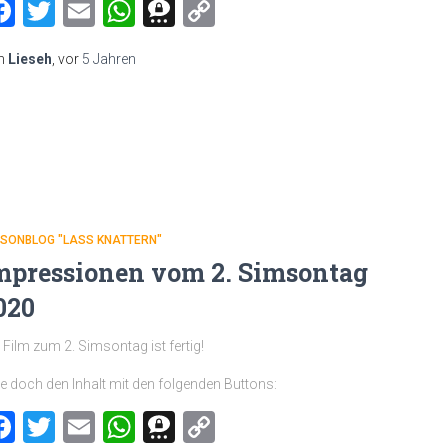
Facebook
Twitter
Email
WhatsApp
Threema
Copy
Link
n
Lieseh
, vor
5 Jahren
MSONBLOG "LASS KNATTERN"
mpressionen vom 2. Simsontag
020
 Film zum 2. Simsontag ist fertig!
le doch den Inhalt mit den folgenden Buttons:
Facebook
Twitter
Email
WhatsApp
Threema
Copy