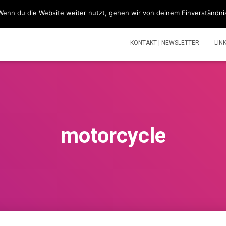
Wenn du die Website weiter nutzt, gehen wir von deinem Einverständni
SIMSONBLOG „LASS KNATTERN“
SIMSON
TOUREN | V
KONTAKT | NEWSLETTER
LIN
motorcycle