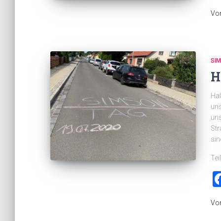
Vo
SI
H
Hal
uns
uns
Str
sin
Tei
Vo