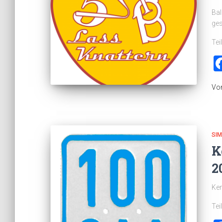
Bal
ges
Tei
Vo
SI
K
2
Ken
Tei