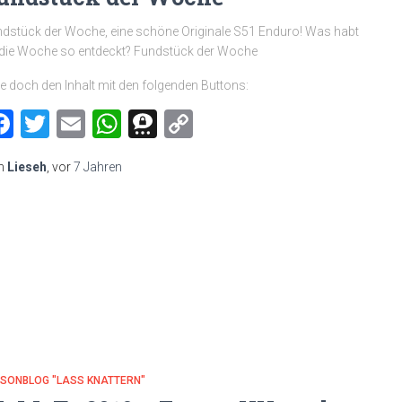
dstück der Woche, eine schöne Originale S51 Enduro! Was habt
 die Woche so entdeckt? Fundstück der Woche
le doch den Inhalt mit den folgenden Buttons:
Facebook
Twitter
Email
WhatsApp
Threema
Copy
Link
n
Lieseh
, vor
7 Jahren
MSONBLOG "LASS KNATTERN"