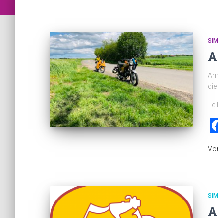
SI
A
Am 
die
Tei
Vo
SI
A