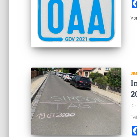
Vo
SI
I
2
Der
Tei