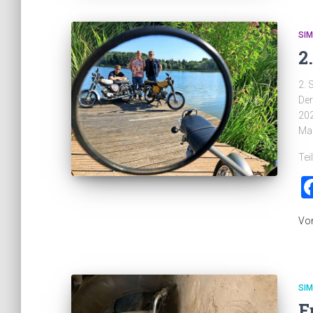
SI
2
2. 
Der
202
Mac
Tei
Vo
SI
F