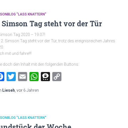
MSONBLOG "LASS KNATTERN"
. Simson Tag steht vor der Tür
Simson Tag 2020 – 19.07!
 2. Simson Tag steht vor der Tür, trotz des ereignisreichen Jahres
0.
h mit und fahre!!!
le doch den Inhalt mit den folgenden Buttons:
Facebook
Twitter
Email
WhatsApp
Threema
Copy
Link
n
Lieseh
, vor
6 Jahren
MSONBLOG "LASS KNATTERN"
undstück der Woche