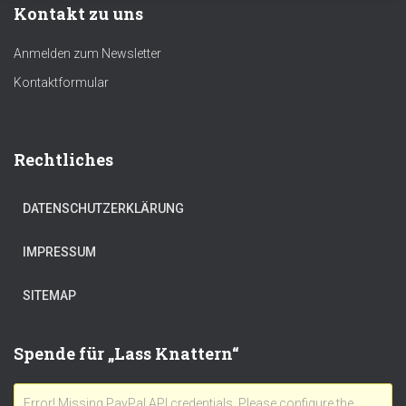
Kontakt zu uns
o
A
a
Li
ok
p
nk
Anmelden zum Newsletter
p
Kontaktformular
Rechtliches
DATENSCHUTZERKLÄRUNG
IMPRESSUM
SITEMAP
Spende für „Lass Knattern“
Error! Missing PayPal API credentials. Please configure the