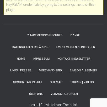
PayPal API credentials by going to the settings menu of this
plugin.
2 TAKT GEMISCHRECHNER
DANKE
DATENSCHUTZERKLÄRUNG
EVENT MELDEN / EINTRAGEN
HOME
IMPRESSUM
KONTAKT | NEWSLETTER
LINKS | PRESSE
MERCHANDISING
SIMSON ALLGEMEIN
SIMSON-TAG 19. JULI
SITEMAP
TOUREN | VIDEOS
ÜBER UNS
VERANSTALTUNGEN
Hestia | Entwickelt von
ThemeIsle