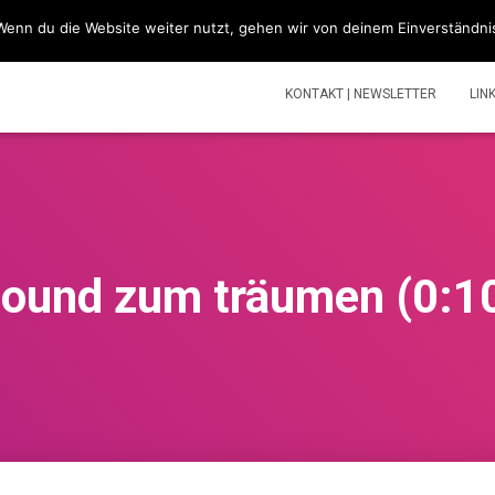
Wenn du die Website weiter nutzt, gehen wir von deinem Einverständni
SIMSONBLOG „LASS KNATTERN“
SIMSON
TOUREN | V
KONTAKT | NEWSLETTER
LIN
ound zum träumen (0:1