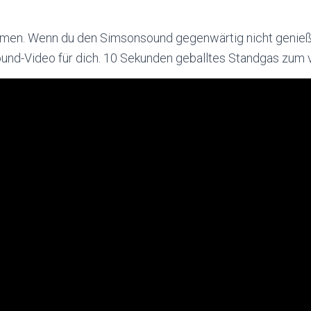
umen. Wenn du den Simsonsound gegenwärtig nicht genieß
ound-Video für dich. 10 Sekunden geballtes Standgas zum 