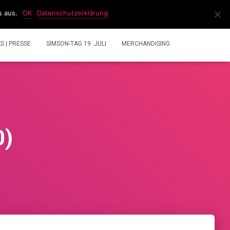
s aus.
OK
Datenschutzerklärung
IDEOS
2 TAKT GEMISCHRECHNER
ÜBER UNS
KS | PRESSE
SIMSON-TAG 19. JULI
MERCHANDISING
0)