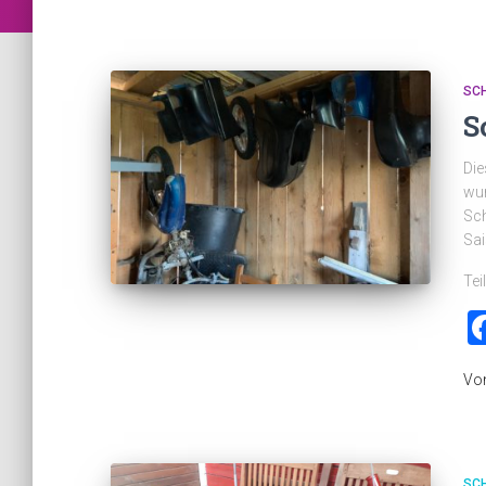
SC
S
Die
wur
Sch
Sai
Tei
Vo
SC