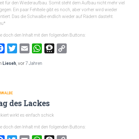
eit für den Wiederaufbau. Somit steht dem Aufbau nicht mehr viel
gegen. Ein paar Fehlteile gibt es noch, aber vorher wird wieder
tiert. Das die Schwalbe endlich wieder auf Rädern dasteht.
eu*
le doch den Inhalt mit den folgenden Buttons:
Facebook
Twitter
Email
WhatsApp
Threema
Copy
Link
n
Lieseh
, vor
7 Jahren
HWALBE
ag des Lackes
kiert wirkt es einfach schick
le doch den Inhalt mit den folgenden Buttons: