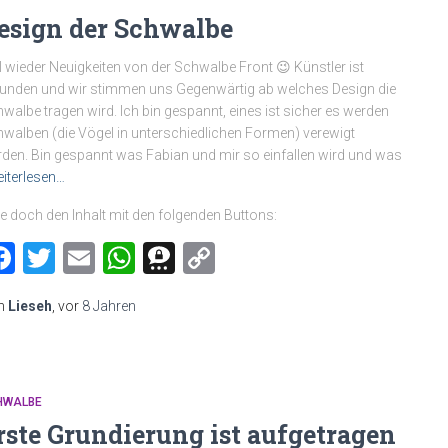
esign der Schwalbe
 wieder Neuigkeiten von der Schwalbe Front 😉 Künstler ist
unden und wir stimmen uns Gegenwärtig ab welches Design die
walbe tragen wird. Ich bin gespannt, eines ist sicher es werden
walben (die Vögel in unterschiedlichen Formen) verewigt
den. Bin gespannt was Fabian und mir so einfallen wird und was
iterlesen…
le doch den Inhalt mit den folgenden Buttons:
Facebook
Twitter
Email
WhatsApp
Threema
Copy
Link
n
Lieseh
, vor
8 Jahren
HWALBE
rste Grundierung ist aufgetragen