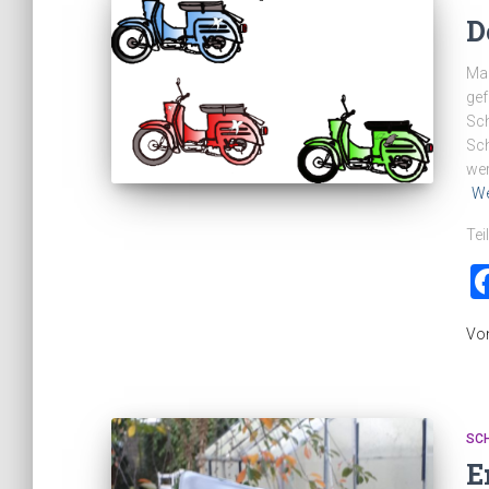
D
Mal
gef
Sch
Sch
wer
We
Tei
Vo
SC
E