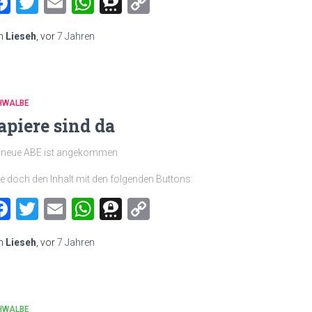
Facebook
Twitter
Email
WhatsApp
Threema
Copy
Link
n
Lieseh
, vor
7 Jahren
HWALBE
apiere sind da
e neue ABE ist angekommen
le doch den Inhalt mit den folgenden Buttons:
Facebook
Twitter
Email
WhatsApp
Threema
Copy
Link
n
Lieseh
, vor
7 Jahren
HWALBE