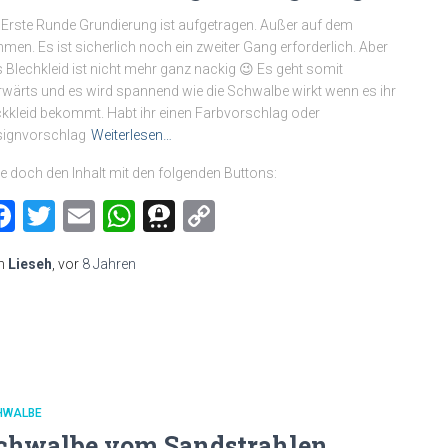
 Erste Runde Grundierung ist aufgetragen. Außer auf dem
men. Es ist sicherlich noch ein zweiter Gang erforderlich. Aber
 Blechkleid ist nicht mehr ganz nackig 😉 Es geht somit
wärts und es wird spannend wie die Schwalbe wirkt wenn es ihr
kkleid bekommt. Habt ihr einen Farbvorschlag oder
signvorschlag
Weiterlesen…
le doch den Inhalt mit den folgenden Buttons:
Facebook
Twitter
Email
WhatsApp
Threema
Copy
Link
n
Lieseh
, vor
8 Jahren
HWALBE
chwalbe vom Sandstrahlen