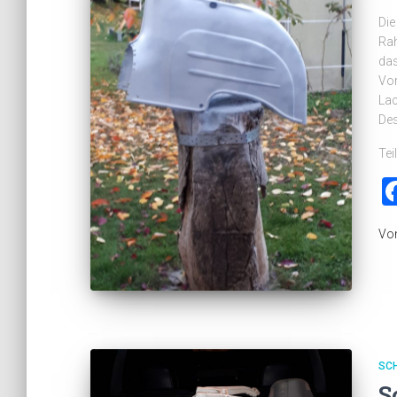
Die
Rah
das
Vor
Lac
De
Tei
Vo
SC
S