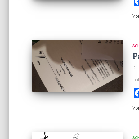
Vo
SC
P
Di
Tei
Vo
SC