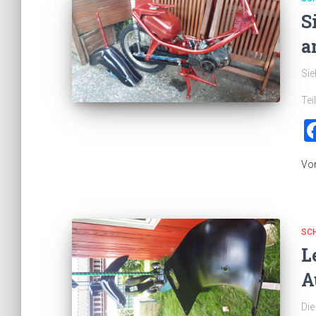
S
a
Sie
Tei
Vo
SC
L
A
Die