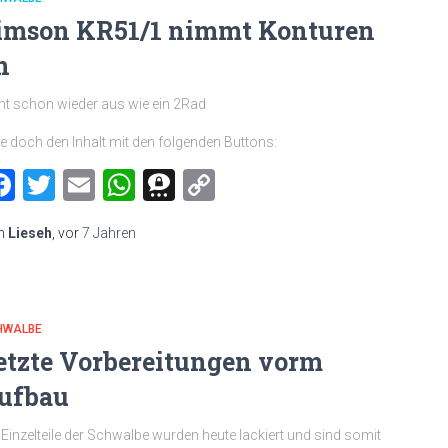
imson KR51/1 nimmt Konturen
n
ht schon wieder aus wie ein 2Rad
le doch den Inhalt mit den folgenden Buttons:
Facebook
Twitter
Email
WhatsApp
Threema
Copy
Link
n
Lieseh
, vor
7 Jahren
HWALBE
etzte Vorbereitungen vorm
ufbau
 Einzelteile der Schwalbe wurden heute lackiert und sind somit