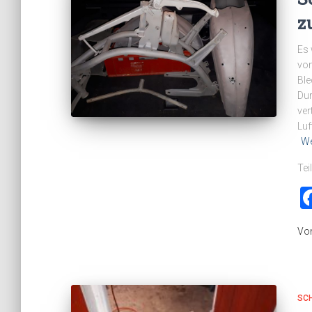
z
Es 
vom
Ble
Dur
ver
Luf
We
Tei
Vo
SC