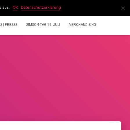
s aus.
OK
Datenschutzerklärung
IDEOS
2 TAKT GEMISCHRECHNER
ÜBER UNS
KS | PRESSE
SIMSON-TAG 19. JULI
MERCHANDISING