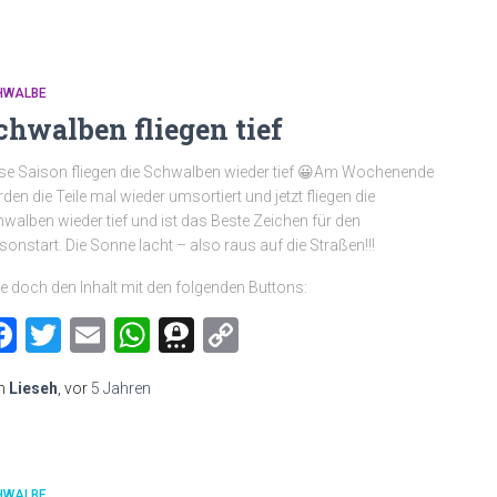
HWALBE
chwalben fliegen tief
se Saison fliegen die Schwalben wieder tief 😀Am Wochenende
den die Teile mal wieder umsortiert und jetzt fliegen die
walben wieder tief und ist das Beste Zeichen für den
sonstart. Die Sonne lacht – also raus auf die Straßen!!!
le doch den Inhalt mit den folgenden Buttons:
Facebook
Twitter
Email
WhatsApp
Threema
Copy
Link
n
Lieseh
, vor
5 Jahren
HWALBE