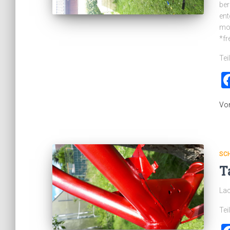
ber
ent
mon
*fr
Tei
Vo
SC
T
Lac
Tei