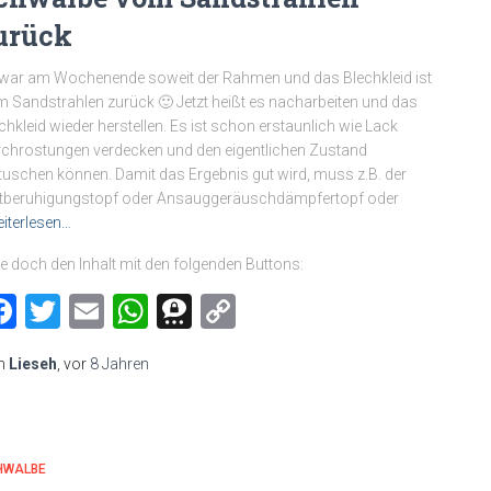
urück
war am Wochenende soweit der Rahmen und das Blechkleid ist
 Sandstrahlen zurück 🙂 Jetzt heißt es nacharbeiten und das
chkleid wieder herstellen. Es ist schon erstaunlich wie Lack
chrostungen verdecken und den eigentlichen Zustand
tuschen können. Damit das Ergebnis gut wird, muss z.B. der
tberuhigungstopf oder Ansauggeräuschdämpfertopf oder
iterlesen…
le doch den Inhalt mit den folgenden Buttons:
Facebook
Twitter
Email
WhatsApp
Threema
Copy
Link
n
Lieseh
, vor
8 Jahren
HWALBE