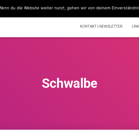
Wenn du die Website weiter nutzt, gehen wir von deinem Einverständni
SIMSONBLOG „LASS KNATTERN“
SIMSON
TOUREN | V
KONTAKT | NEWSLETTER
LIN
Schwalbe