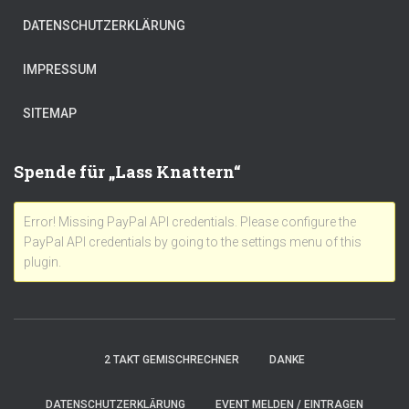
DATENSCHUTZERKLÄRUNG
IMPRESSUM
SITEMAP
Spende für „Lass Knattern“
Error! Missing PayPal API credentials. Please configure the
PayPal API credentials by going to the settings menu of this
plugin.
2 TAKT GEMISCHRECHNER
DANKE
DATENSCHUTZERKLÄRUNG
EVENT MELDEN / EINTRAGEN