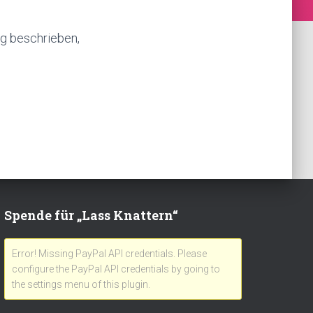
ng beschrieben,
Spende für „Lass Knattern“
Error! Missing PayPal API credentials. Please
configure the PayPal API credentials by going to
the settings menu of this plugin.