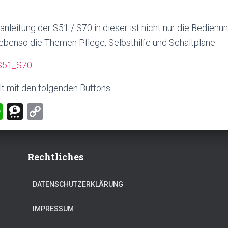
anleitung der S51 / S70 in dieser ist nicht nur die Bedienu
ebenso die Themen Pflege, Selbsthilfe und Schaltpläne.
_S51_S70
lt mit den folgenden Buttons:
W
T
C
h
hr
o
at
ee
p
s
m
Rechtliches
y
A
a
Li
DATENSCHUTZERKLÄRUNG
p
nk
p
IMPRESSUM