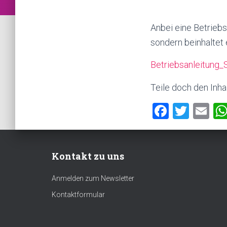
Anbei eine Betriebs
sondern beinhaltet 
Betriebsanleitung
Teile doch den Inha
F
T
E
a
wi
m
ce
tt
ai
Kontakt zu uns
b
er
l
o
Anmelden zum Newsletter
ok
Kontaktformular