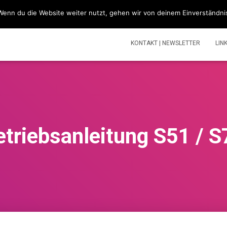
Wenn du die Website weiter nutzt, gehen wir von deinem Einverständni
SIMSONBLOG „LASS KNATTERN“
SIMSON
TOUREN | V
KONTAKT | NEWSLETTER
LIN
etriebsanleitung S51 / S