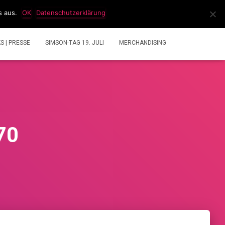
s aus.
OK
Datenschutzerklärung
IDEOS
2 TAKT GEMISCHRECHNER
ÜBER UNS
KS | PRESSE
SIMSON-TAG 19. JULI
MERCHANDISING
70