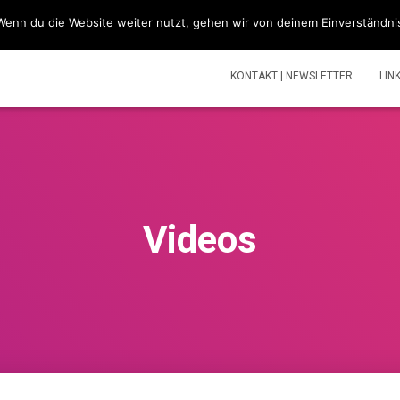
Wenn du die Website weiter nutzt, gehen wir von deinem Einverständni
SIMSONBLOG „LASS KNATTERN“
SIMSON
TOUREN | V
KONTAKT | NEWSLETTER
LIN
Videos