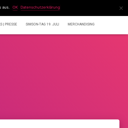
s aus.
OK
Datenschutzerklärung
IDEOS
2 TAKT GEMISCHRECHNER
ÜBER UNS
KS | PRESSE
SIMSON-TAG 19. JULI
MERCHANDISING