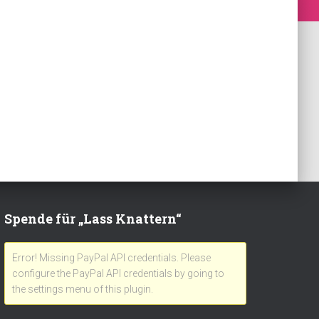
Spende für „Lass Knattern“
Error! Missing PayPal API credentials. Please
configure the PayPal API credentials by going to
the settings menu of this plugin.