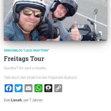
SIMSONBLOG "LASS KNATTERN"
Freitags Tour
Gewitter? Wir sind schneller…
Teile doch den Inhalt mit den folgenden Buttons:
Facebook
Twitter
Email
WhatsApp
Threema
Copy
Link
Von
Lieseh
, vor
7 Jahren