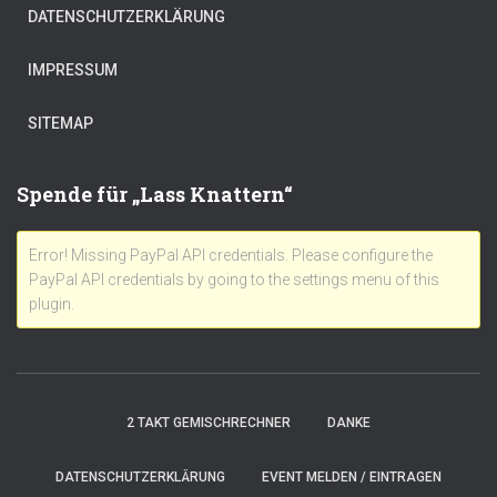
DATENSCHUTZERKLÄRUNG
IMPRESSUM
SITEMAP
Spende für „Lass Knattern“
Error! Missing PayPal API credentials. Please configure the
PayPal API credentials by going to the settings menu of this
plugin.
2 TAKT GEMISCHRECHNER
DANKE
DATENSCHUTZERKLÄRUNG
EVENT MELDEN / EINTRAGEN