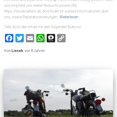
und empfehlt uns weiter! Besucht unsere URL
https://lassknattern.de, dort findet ihr weitere Informationen über
uns, sowie Reparaturanleitungen,
Weiterlesen…
Teile doch den Inhalt mit den folgenden Buttons:
Facebook
Twitter
Email
WhatsApp
Threema
Copy
Link
Von
Lieseh
, vor
8 Jahren