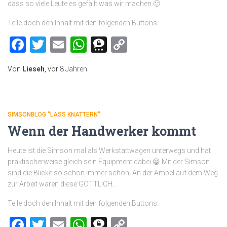
dass so viele Leute es gefällt was wir machen 🙂
Teile doch den Inhalt mit den folgenden Buttons:
Facebook
Twitter
Email
WhatsApp
Threema
Copy
Link
Von
Lieseh
, vor
8 Jahren
SIMSONBLOG "LASS KNATTERN"
Wenn der Handwerker kommt
Heute ist die Simson mal als Werkstattwagen unterwegs und hat
praktischerweise gleich sein Equipment dabei 😀 Mit der Simson
sind die Blicke so schon immer schön. An der Ampel auf dem Weg
zur Arbeit waren diese GÖTTLICH…
Teile doch den Inhalt mit den folgenden Buttons:
Facebook
Twitter
Email
WhatsApp
Threema
Copy