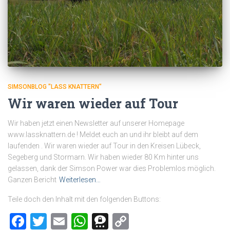
SIMSONBLOG "LASS KNATTERN"
Wir waren wieder auf Tour
Wir haben jetzt einen Newsletter auf unserer Homepage
www.lassknattern.de ! Meldet euch an und ihr bleibt auf dem
laufenden . Wir waren wieder auf Tour in den Kreisen Lübeck,
Segeberg und Stormarn. Wir haben wieder 80 Km hinter uns
gelassen, dank der Simson Power war dies Problemlos möglich.
Ganzen Bericht
Weiterlesen…
Teile doch den Inhalt mit den folgenden Buttons:
Facebook
Twitter
Email
WhatsApp
Threema
Copy