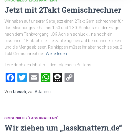
SIMSONBLOG "LASS KNATTERN"
Jetzt mit 2Takt Gemischrechner
Wir haben auf unserer Seite jetzt einen 2Takt Gemischrechner für
das Mischungsverhältnis 1:50 und 1:30. Schluss mit der Frage
nach dem Tankvorgang: „Öl? Ach ein schluck… na noch ein
bisschen…“ Einfach die Literzahl eingeben auf berechnen klicken
und die Menge ablesen. Reinkippen müsst ihr aber noch selber. 2
Takt Gemischrechner
Weiterlesen…
Teile doch den Inhalt mit den folgenden Buttons:
Facebook
Twitter
Email
WhatsApp
Threema
Copy
Link
Von
Lieseh
, vor
8 Jahren
SIMSONBLOG "LASS KNATTERN"
Wir ziehen um „lassknattern.de“