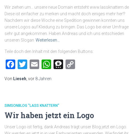
Wir ziehen um… unsere neue Domain entsteht www.lassknattern.de
Diese ist einfacher zu merken und macht doch einiges mehr her!?
Nachdem wir diese Woche eine Spedition gewinnen konnten uns
unsere Logos auf Kleidung zu bringen. Das Logo bei einer Umfrage
sehr gut angekommen. Haben Andreas und ich uns entschieden
unseren Slogan
Weiterlesen…
Teile doch den Inhalt mit den folgenden Buttons:
Facebook
Twitter
Email
WhatsApp
Threema
Copy
Link
Von
Lieseh
, vor
8 Jahren
SIMSONBLOG "LASS KNATTERN"
Wir haben jetzt ein Logo
Unser Logo ist fertig, dank Andreas trägt unser Blog jetzt ein Logo.
Wir werden es jetzt in in vier Farbvarianten verwenden. Wie findet ihr