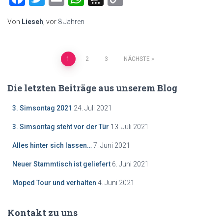
Link
Von
Lieseh
, vor
8 Jahren
Beitragsnavigation
1
2
3
NÄCHSTE
Die letzten Beiträge aus unserem Blog
3. Simsontag 2021
24. Juli 2021
3. Simsontag steht vor der Tür
13. Juli 2021
Alles hinter sich lassen…
7. Juni 2021
Neuer Stammtisch ist geliefert
6. Juni 2021
Moped Tour und verhalten
4. Juni 2021
Kontakt zu uns