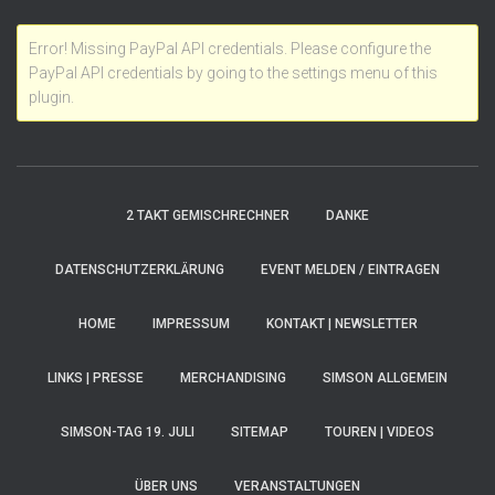
Error! Missing PayPal API credentials. Please configure the
PayPal API credentials by going to the settings menu of this
plugin.
2 TAKT GEMISCHRECHNER
DANKE
DATENSCHUTZERKLÄRUNG
EVENT MELDEN / EINTRAGEN
HOME
IMPRESSUM
KONTAKT | NEWSLETTER
LINKS | PRESSE
MERCHANDISING
SIMSON ALLGEMEIN
SIMSON-TAG 19. JULI
SITEMAP
TOUREN | VIDEOS
ÜBER UNS
VERANSTALTUNGEN