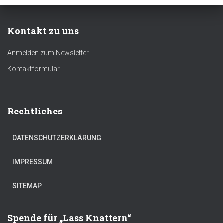
ce
tt
ai
at
ee
p
b
er
l
s
m
y
Kontakt zu uns
o
A
a
Li
ok
p
nk
Anmelden zum Newsletter
p
Kontaktformular
Rechtliches
DATENSCHUTZERKLÄRUNG
IMPRESSUM
SITEMAP
Spende für „Lass Knattern“