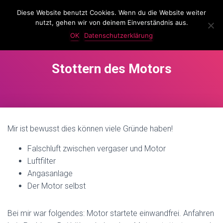
Diese Website benutzt Cookies. Wenn du die Website weiter
LassKnattern
nutzt, gehen wir von deinem Einverständnis aus.
N
A
OK
Datenschutzerklärung
V
I
G
Stottern des Motors
A
T
I
O
N
U
Mir ist bewusst dies können viele Gründe haben!
M
S
Falschluft zwischen vergaser und Motor
C
H
Luftfilter
A
Angasanlage
L
Der Motor selbst
T
E
N
Bei mir war folgendes: Motor startete einwandfrei. Anfahren