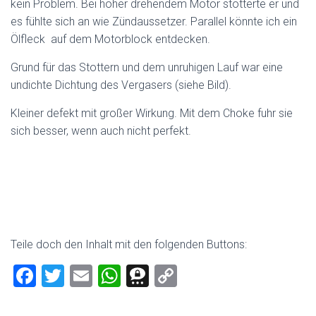
kein Problem. Bei höher drehendem Motor stotterte er und
es fühlte sich an wie Zündaussetzer. Parallel könnte ich ein
Ölfleck auf dem Motorblock entdecken.
Grund für das Stottern und dem unruhigen Lauf war eine
undichte Dichtung des Vergasers (siehe Bild).
Kleiner defekt mit großer Wirkung. Mit dem Choke fuhr sie
sich besser, wenn auch nicht perfekt.
Teile doch den Inhalt mit den folgenden Buttons:
F
T
E
W
T
C
a
wi
m
h
hr
o