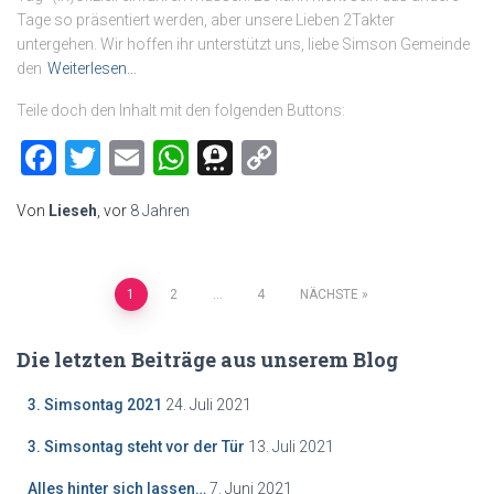
Tage so präsentiert werden, aber unsere Lieben 2Takter
untergehen. Wir hoffen ihr unterstützt uns, liebe Simson Gemeinde
den
Weiterlesen…
Teile doch den Inhalt mit den folgenden Buttons:
Facebook
Twitter
Email
WhatsApp
Threema
Copy
Link
Von
Lieseh
, vor
8 Jahren
Beitragsnavigation
1
2
…
4
NÄCHSTE
Die letzten Beiträge aus unserem Blog
3. Simsontag 2021
24. Juli 2021
3. Simsontag steht vor der Tür
13. Juli 2021
Alles hinter sich lassen…
7. Juni 2021