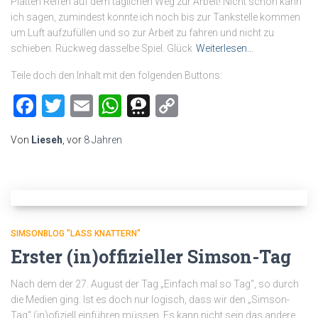
Platten Reifen auf dem täglichen Weg zur Arbeit! Nicht schön kann
ich sagen, zumindest konnte ich noch bis zur Tankstelle kommen
um Luft aufzufüllen und so zur Arbeit zu fahren und nicht zu
schieben. Rückweg dasselbe Spiel. Glück
Weiterlesen…
Teile doch den Inhalt mit den folgenden Buttons:
Facebook
Twitter
Email
WhatsApp
Threema
Copy
Link
Von
Lieseh
, vor
8 Jahren
SIMSONBLOG "LASS KNATTERN"
Erster (in)offizieller Simson-Tag
Nach dem der 27. August der Tag „Einfach mal so Tag“, so durch
die Medien ging. Ist es doch nur logisch, dass wir den „Simson-
Tag“ (in)ofiziell einführen müssen. Es kann nicht sein das andere