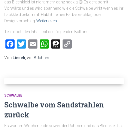
das Blechkleid ist nicht mehr ganz nackig 😉 Es geht somit
Vorwärts und es wird spannend wie die Schwalbe wirkt wenn es ihr
Lackkleid bekommt. Habt ihr einen Farbvorschlag oder
Designvorschlag
Weiterlesen…
Teile doch den Inhalt mit den folgenden Buttons:
Facebook
Twitter
Email
WhatsApp
Threema
Copy
Link
Von
Lieseh
, vor
8 Jahren
SCHWALBE
Schwalbe vom Sandstrahlen
zurück
Es war am Wochenende soweit der Rahmen und das Blechkleid ist