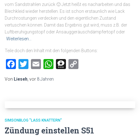
vom Sandstrahlen zurück 🙂 Jetzt heißt es nacharbeiten und das
Blechkleid wieder herstellen. Es ist schon erstaunlich wie Lack
Durchrostungen verdecken und den eigentlichen Zustand
vertuschen können. Damit das Ergebnis gut wird, muss z.B. der
Luftberuhigungstopf oder Ansauggeräuschdämpfertopf oder
Weiterlesen…
Teile doch den Inhalt mit den folgenden Buttons:
Facebook
Twitter
Email
WhatsApp
Threema
Copy
Link
Von
Lieseh
, vor
8 Jahren
SIMSONBLOG "LASS KNATTERN"
Zündung einstellen S51