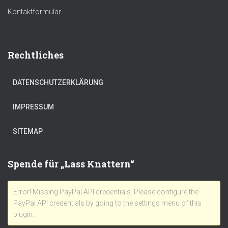
Kontaktformular
Rechtliches
DATENSCHUTZERKLÄRUNG
IMPRESSUM
SITEMAP
Spende für „Lass Knattern“
Error! Missing PayPal API credentials. Please configure the
PayPal API credentials by going to the settings menu of this
plugin.