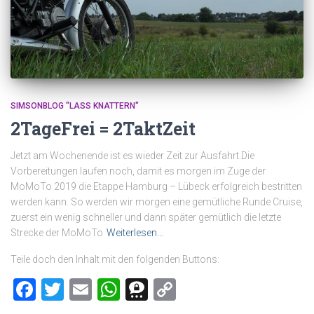
SIMSONBLOG "LASS KNATTERN"
2TageFrei = 2TaktZeit
Jetzt am Wochenende ist es wieder Zeit zur Ausfahrt.Die
Vorbereitungen laufen noch, damit es morgen im Zuge der
MoMoTo 2019 die Etappe Hamburg – Lübeck erfolgreich bestritten
werden kann. So werden wir morgen eine gemütliche Runde Cruise,
zuerst ein wenig schneller und dann später gemütlich die letzte
Strecke der MoMoTo
Weiterlesen…
Teile doch den Inhalt mit den folgenden Buttons:
Facebook
Twitter
Email
WhatsApp
Threema
Copy
Link