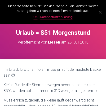
Diese Website benutzt Cookies. Wenn du die Website weiter
LassKnattern
nutzt, gehen wir von deinem Einverständnis aus.
N
A
OK
Datenschutzerklärung
V
I
G
Urlaub = S51 Morgenstund
A
T
Veröffentlicht von
Lieseh
am
26. Juli 2018
I
O
N
U
M
S
Im Urlaub Brötchen holen, muss ja nicht der nächste Bäcker
C
sein 😉
H
A
L
Kleine Runde die Simme bewegen bevor es heute kalte
T
35°C werden sollen. Immerhin 3°C weniger als gestern :-/
E
N
Muss ehrlich zugeben, die kleine läuft gegenwärtig echt