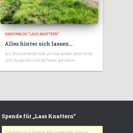
SIMSONBLOG "LASS KNATTERN"
Alles hinter sich lassen…
Am Wochenende hieß es mal wieder alles hinter
sich zu lassen und die Natur genießen...
Spende für „Lass Knattern“
Error! Missing PayPal API credentials. Please