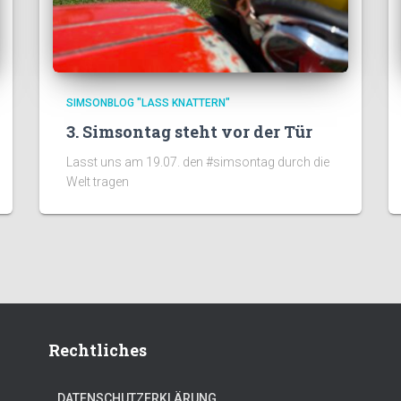
SIMSONBLOG "LASS KNATTERN"
3. Simsontag steht vor der Tür
Lasst uns am 19.07. den #simsontag durch die
Welt tragen
Rechtliches
DATENSCHUTZERKLÄRUNG