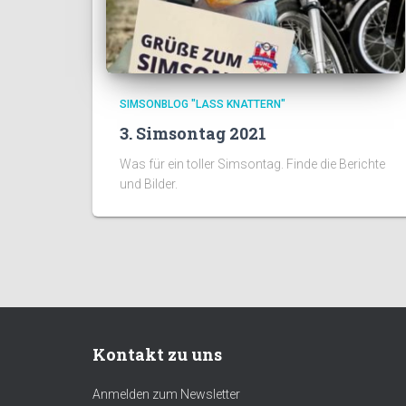
SIMSONBLOG "LASS KNATTERN"
3. Simsontag 2021
Was für ein toller Simsontag. Finde die Berichte
und Bilder.
Kontakt zu uns
Anmelden zum Newsletter