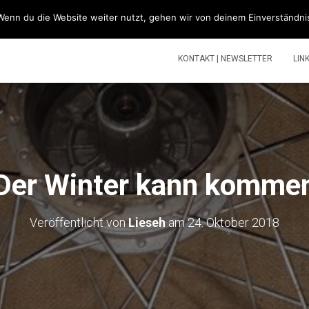
Wenn du die Website weiter nutzt, gehen wir von deinem Einverständni
SIMSONBLOG „LASS KNATTERN“
SIMSON
TOUREN | V
KONTAKT | NEWSLETTER
LIN
Der Winter kann komme
Veröffentlicht von
Lieseh
am
24. Oktober 2018