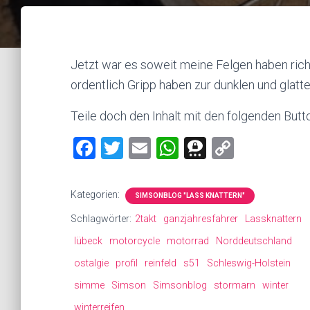
Jetzt war es soweit meine Felgen haben richt
ordentlich Gripp haben zur dunklen und glatt
Teile doch den Inhalt mit den folgenden Butt
F
T
E
W
T
C
a
wi
m
h
hr
o
ce
tt
ai
at
ee
p
Kategorien:
SIMSONBLOG "LASS KNATTERN"
b
er
l
s
m
y
Schlagwörter:
2takt
ganzjahresfahrer
Lassknattern
o
A
a
Li
lübeck
motorcycle
motorrad
Norddeutschland
ok
p
nk
ostalgie
profil
reinfeld
s51
Schleswig-Holstein
p
simme
Simson
Simsonblog
stormarn
winter
winterreifen