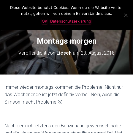
Diese Website benutzt Cookies. Wenn du die Website weiter
LassKnattern
nutzt, gehen wir von deinem Einverständnis aus.
N
A
OK
Datenschutzerklärung
V
I
G
Montags morgen
A
T
Veröffentlicht von
Lieseh
am
20. August 2018
I
O
N
U
M
S
Immer wieder montags kommen die Probleme. Nicht nur
C
das Wochenende ist jetzt definitiv vorbei. Nein, auch die
H
A
Simson macht Probleme 🙁
L
T
E
N
Nach dem ich letztens den Benzinhahn gewechselt habe