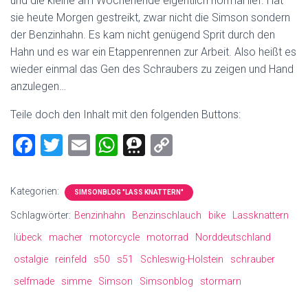
und die kleine am Wochenende eigentlich normal lief. Hat
sie heute Morgen gestreikt, zwar nicht die Simson sondern
der Benzinhahn. Es kam nicht genügend Sprit durch den
Hahn und es war ein Etappenrennen zur Arbeit. Also heißt es
wieder einmal das Gen des Schraubers zu zeigen und Hand
anzulegen…
Teile doch den Inhalt mit den folgenden Buttons:
F
T
E
W
T
C
a
wi
m
h
hr
o
ce
tt
ai
at
ee
p
Kategorien:
SIMSONBLOG "LASS KNATTERN"
b
er
l
s
m
y
Schlagwörter:
Benzinhahn
Benzinschlauch
bike
Lassknattern
o
A
a
Li
lübeck
macher
motorcycle
motorrad
Norddeutschland
ok
p
nk
ostalgie
reinfeld
s50
s51
Schleswig-Holstein
schrauber
p
selfmade
simme
Simson
Simsonblog
stormarn