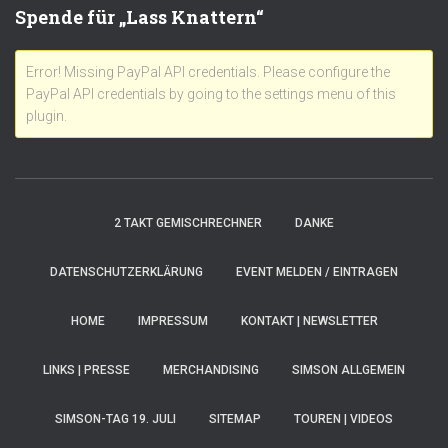
Spende für „Lass Knattern“
Error! Missing PayPal API credentials. Please configure the
PayPal API credentials by going to the settings menu of this
plugin.
2 TAKT GEMISCHRECHNER
DANKE
DATENSCHUTZERKLÄRUNG
EVENT MELDEN / EINTRAGEN
HOME
IMPRESSUM
KONTAKT | NEWSLETTER
LINKS | PRESSE
MERCHANDISING
SIMSON ALLGEMEIN
SIMSON-TAG 19. JULI
SITEMAP
TOUREN | VIDEOS