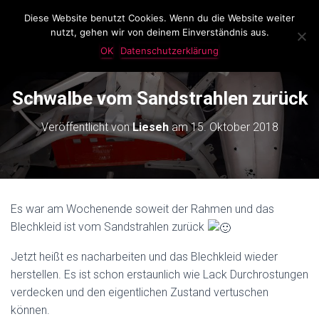
Diese Website benutzt Cookies. Wenn du die Website weiter
LassKnattern
nutzt, gehen wir von deinem Einverständnis aus.
N
A
OK
Datenschutzerklärung
V
I
G
Schwalbe vom Sandstrahlen zurück
A
T
Veröffentlicht von
Lieseh
am
15. Oktober 2018
I
O
N
U
M
S
Es war am Wochenende soweit der Rahmen und das
C
Blechkleid ist vom Sandstrahlen zurück
H
A
L
Jetzt heißt es nacharbeiten und das Blechkleid wieder
T
herstellen. Es ist schon erstaunlich wie Lack Durchrostungen
E
verdecken und den eigentlichen Zustand vertuschen
N
können.