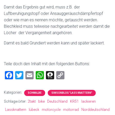
Damit das Ergebnis gut wird, muss z.B. der
Luftberuhigungstopf oder Ansauggeräuschdämpfertopf
oder wie man es nennen möchte, getauscht werden.
Blechkleid muss teilweise nachgearbeitet werden damit die
Löcher der Vergangenheit angehören.
Damit es bald Grundiert werden kann und später lackiert.
Teile doch den Inhalt mit den folgenden Buttons:
F
T
E
W
T
C
a
wi
m
h
hr
o
ce
tt
ai
at
ee
p
Kategorien:
SCHWALBE
SIMSONBLOG "LASS KNATTERN"
b
er
l
s
m
y
Schlagwörter:
2takt
bike
Deutschland
KR51
lackieren
o
A
a
Li
Lassknattern
lübeck
motorcycle
motorrad
Norddeutschland