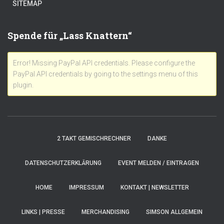
SITEMAP
Spende für „Lass Knattern“
Error! Missing PayPal API credentials. Please configure the
PayPal API credentials by going to the settings menu of this
plugin.
2 TAKT GEMISCHRECHNER
DANKE
DATENSCHUTZERKLÄRUNG
EVENT MELDEN / EINTRAGEN
HOME
IMPRESSUM
KONTAKT | NEWSLETTER
LINKS | PRESSE
MERCHANDISING
SIMSON ALLGEMEIN