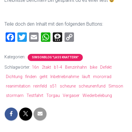
Erlebnisse berichten! Bin gespannt ob es einer liest
Teile doch den Inhalt mit den folgenden Buttons:
F
T
E
W
T
C
a
wi
m
h
hr
o
ce
tt
ai
at
ee
p
Kategorien:
SIMSONBLOG "LASS KNATTERN"
b
er
l
s
m
y
Schlagwörter:
16n
2takt
b1-4
Benzinhahn
bike
Defekt
o
A
a
Li
Dichtung
finden
geht
Inbetriebnahme
läuft
mororrad
ok
p
nk
reanimitation
reinfeld
s51
scheune
scheunenfund
Simson
p
stormarn
Testfahrt
Torgau
Vergaser
Wiederbelebung