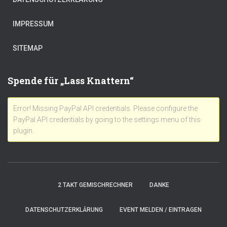
IMPRESSUM
SITEMAP
Spende für „Lass Knattern“
Error! Missing PayPal API credentials. Please configure the
PayPal API credentials by going to the settings menu of this
plugin.
2 TAKT GEMISCHRECHNER
DANKE
DATENSCHUTZERKLÄRUNG
EVENT MELDEN / EINTRAGEN