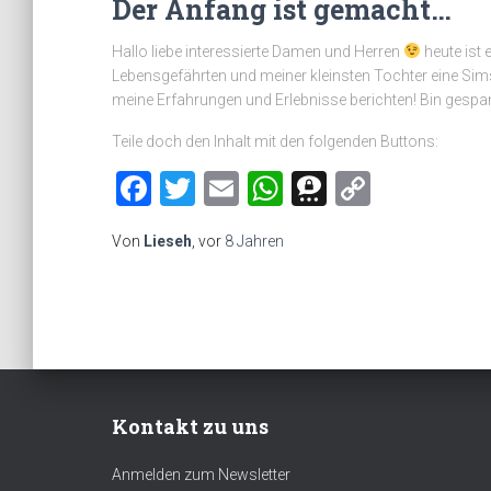
Der Anfang ist gemacht…
Hallo liebe interessierte Damen und Herren
heute ist 
Lebensgefährten und meiner kleinsten Tochter eine Sims
meine Erfahrungen und Erlebnisse berichten! Bin gespan
Teile doch den Inhalt mit den folgenden Buttons:
Facebook
Twitter
Email
WhatsApp
Threema
Copy
Link
Von
Lieseh
, vor
8 Jahren
Kontakt zu uns
Anmelden zum Newsletter