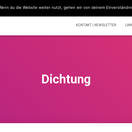
Wenn du die Website weiter nutzt, gehen wir von deinem Einverständni
SIMSONBLOG „LASS KNATTERN“
SIMSON
TOUREN | V
KONTAKT | NEWSLETTER
LIN
Dichtung