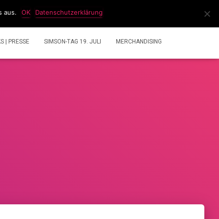
s aus.
OK
Datenschutzerklärung
IDEOS
2 TAKT GEMISCHRECHNER
ÜBER UNS
KS | PRESSE
SIMSON-TAG 19. JULI
MERCHANDISING