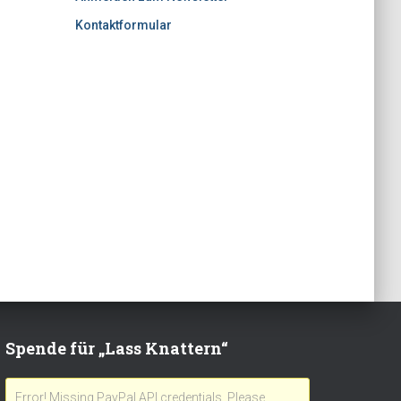
Kontaktformular
Spende für „Lass Knattern“
Error! Missing PayPal API credentials. Please