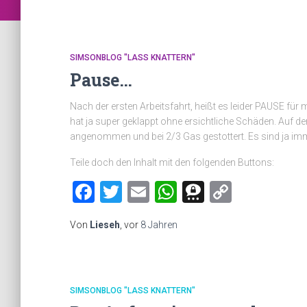
SIMSONBLOG "LASS KNATTERN"
Pause…
Nach der ersten Arbeitsfahrt, heißt es leider PAUSE fü
hat ja super geklappt ohne ersichtliche Schäden. Auf der
angenommen und bei 2/3 Gas gestottert. Es sind ja 
Teile doch den Inhalt mit den folgenden Buttons:
Facebook
Twitter
Email
WhatsApp
Threema
Copy
Link
Von
Lieseh
, vor
8 Jahren
SIMSONBLOG "LASS KNATTERN"