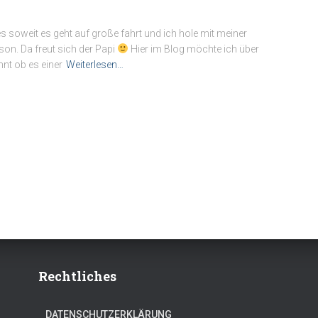
es soweit es geht auf große fahrt und ich hole mit meiner
on. Da freut sich der Papi
Hier im Blog möchte ich über
nt ob es einer
Weiterlesen…
Rechtliches
DATENSCHUTZERKLÄRUNG