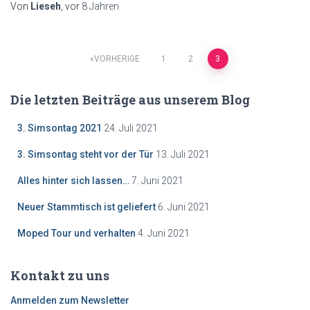
Von
Lieseh
, vor
8 Jahren
Beitragsnavigation
VORHERIGE
1
2
3
Die letzten Beiträge aus unserem Blog
3. Simsontag 2021
24. Juli 2021
3. Simsontag steht vor der Tür
13. Juli 2021
Alles hinter sich lassen…
7. Juni 2021
Neuer Stammtisch ist geliefert
6. Juni 2021
Moped Tour und verhalten
4. Juni 2021
Kontakt zu uns
Anmelden zum Newsletter