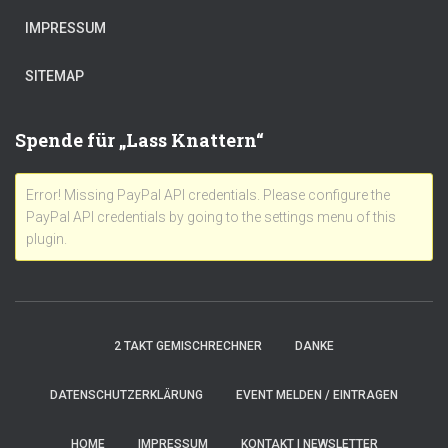
IMPRESSUM
SITEMAP
Spende für „Lass Knattern“
Error! Missing PayPal API credentials. Please configure the
PayPal API credentials by going to the settings menu of this
plugin.
2 TAKT GEMISCHRECHNER
DANKE
DATENSCHUTZERKLÄRUNG
EVENT MELDEN / EINTRAGEN
HOME
IMPRESSUM
KONTAKT | NEWSLETTER