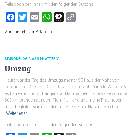
Teile doch den Inhalt mit den folgenden Buttons:
Facebook
Twitter
Email
WhatsApp
Threema
Copy
Link
Von
Lieseh
, vor
8 Jahren
SIMSONBLOG "LASS KNATTERN"
Umzug
Heute war der Tag des Umzugs meiner S51 aus der Nähe von
Torgau über Dresden (Geburtstagsfeier) nach Reinfeld. Also hieß
es heute morgen Anhänger startklar machen… eine Reise von über
600 km standen auf dem Plan. Kleinkind und meine Frau haben
mich begleitet. Beim beladen haben zwei alte Hasen geholfen.
Weiterlesen…
Teile doch den Inhalt mit den folgenden Buttons: