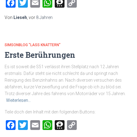
Facebook
Twitter
Email
WhatsApp
Threema
Copy
Link
Von
Lieseh
, vor
8 Jahren
SIMSONBLOG "LASS KNATTERN"
Erste Berührungen
Es ist soweit die S51 verlässt ihren Stellplatz nach 12 Jahren
erstmals. Dafür steht sie nicht schlecht da und springt nach
Reinigung des Benzinhahns an. Nach diversen versuchen des
abfahren, kurze Verzweiflung und die Frage ob ich zu blöd sei.
Trotz diverser Jahre des fahrens von Motorräder vor 15 Jahren.
Weiterlesen…
Teile doch den Inhalt mit den folgenden Buttons:
Facebook
Twitter
Email
WhatsApp
Threema
Copy
Link