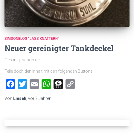
SIMSONBLOG "LASS KNATTERN"
Neuer gereinigter Tankdeckel
Gereinigt schon geil
Teile doch den Inhalt mit den folgenden Buttons:
Facebook
Twitter
Email
WhatsApp
Threema
Copy
Link
Von
Lieseh
, vor
7 Jahren