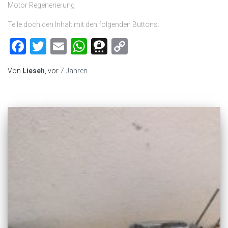
Motor Regenerierung
Teile doch den Inhalt mit den folgenden Buttons:
Facebook
Twitter
Email
WhatsApp
Threema
Copy
Link
Von
Lieseh
, vor
7 Jahren