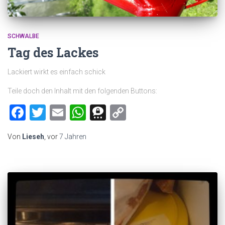
SCHWALBE
Tag des Lackes
Lackiert wirkt es einfach schick
Teile doch den Inhalt mit den folgenden Buttons:
Facebook
Twitter
Email
WhatsApp
Threema
Copy
Link
Von
Lieseh
, vor
7 Jahren