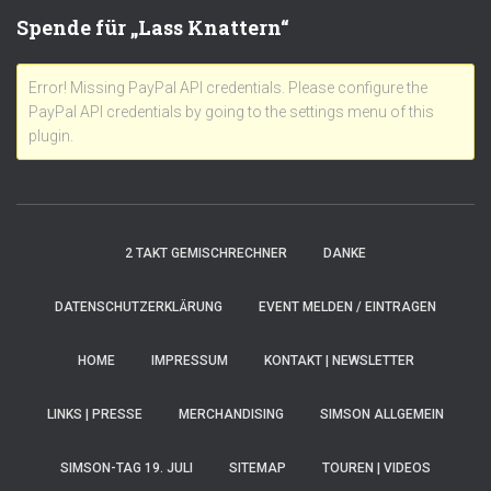
Spende für „Lass Knattern“
Error! Missing PayPal API credentials. Please configure the
PayPal API credentials by going to the settings menu of this
plugin.
2 TAKT GEMISCHRECHNER
DANKE
DATENSCHUTZERKLÄRUNG
EVENT MELDEN / EINTRAGEN
HOME
IMPRESSUM
KONTAKT | NEWSLETTER
LINKS | PRESSE
MERCHANDISING
SIMSON ALLGEMEIN
SIMSON-TAG 19. JULI
SITEMAP
TOUREN | VIDEOS