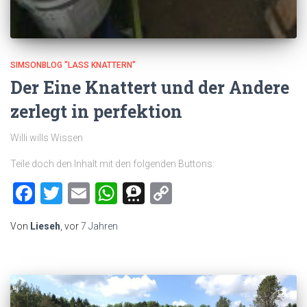
SIMSONBLOG "LASS KNATTERN"
Der Eine Knattert und der Andere
zerlegt in perfektion
Willi wills Wissen
Teile doch den Inhalt mit den folgenden Buttons:
Facebook
Twitter
Email
WhatsApp
Threema
Copy
Link
Von
Lieseh
, vor
7 Jahren