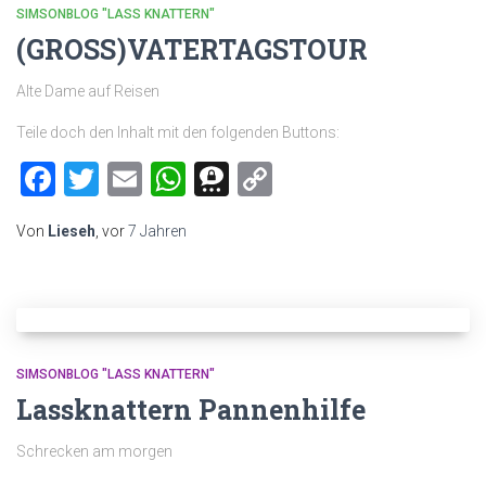
SIMSONBLOG "LASS KNATTERN"
(GROSS)VATERTAGSTOUR
Alte Dame auf Reisen
Teile doch den Inhalt mit den folgenden Buttons:
Facebook
Twitter
Email
WhatsApp
Threema
Copy
Link
Von
Lieseh
, vor
7 Jahren
SIMSONBLOG "LASS KNATTERN"
Lassknattern Pannenhilfe
Schrecken am morgen