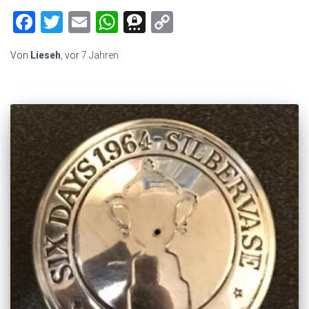
Facebook
Twitter
Email
WhatsApp
Threema
Copy
Link
Von
Lieseh
, vor
7 Jahren