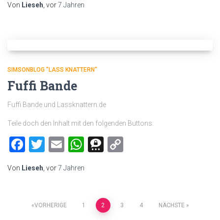
Von
Lieseh
, vor
7 Jahren
SIMSONBLOG "LASS KNATTERN"
Fuffi Bande
Fuffi Bande und Lassknattern.de
Teile doch den Inhalt mit den folgenden Buttons:
Facebook
Twitter
Email
WhatsApp
Threema
Copy
Link
Von
Lieseh
, vor
7 Jahren
Beitragsnavigation
VORHERIGE
1
2
3
4
NÄCHSTE