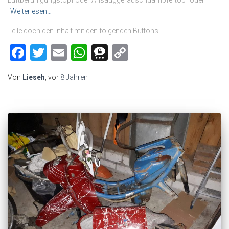
Weiterlesen…
Teile doch den Inhalt mit den folgenden Buttons:
Facebook
Twitter
Email
WhatsApp
Threema
Copy
Link
Von
Lieseh
, vor
8 Jahren