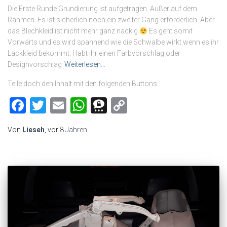
Die Erste Runde Grundierung ist aufgetragen. Außer auf dem
Rahmen. Es ist sicherlich noch ein zweiter Gang erforderlich. Aber
das Blechkleid ist nicht mehr ganz nackig
Es geht somit
Vorwärts und es wird spannend wie die Schwalbe wirkt wenn es ihr
Lackkleid bekommt. Habt ihr einen Farbvorschlag oder
Designvorschlag
Weiterlesen…
Teile doch den Inhalt mit den folgenden Buttons:
Facebook
Twitter
Email
WhatsApp
Threema
Copy
Link
Von
Lieseh
, vor
8 Jahren