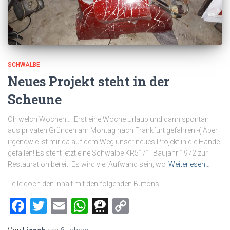
SCHWALBE
Neues Projekt steht in der
Scheune
Oh welch Wochen… Erst eine Woche Urlaub und dann spontan
aus privaten Gründen am Montag nach Frankfurt gefahren:-( Aber
irgendwie ist mir da auf dem Weg unser neues Projekt in die Hände
gefallen! Es steht jetzt eine Schwalbe KR51/1 Baujahr 1972 zur
Restauration bereit. Es wird viel Aufwand sein, wo
Weiterlesen…
Teile doch den Inhalt mit den folgenden Buttons:
Facebook
Twitter
Email
WhatsApp
Threema
Copy
Link