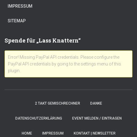
IMPRESSUM
SITEMAP
Spende für „Lass Knattern“
Error! Missing PayPal API credentials. Please configure the
PayPal API credentials by going to the settings menu of this
plugin.
2 TAKT GEMISCHRECHNER
DANKE
DATENSCHUTZERKLÄRUNG
EVENT MELDEN / EINTRAGEN
HOME
IMPRESSUM
KONTAKT | NEWSLETTER