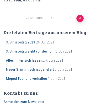
Von
Lieseh
, vor
8 Jahren
Beitragsnavigation
VORHERIGE
1
…
3
4
Die letzten Beiträge aus unserem Blog
3. Simsontag 2021
24. Juli 2021
3. Simsontag steht vor der Tür
13. Juli 2021
Alles hinter sich lassen…
7. Juni 2021
Neuer Stammtisch ist geliefert
6. Juni 2021
Moped Tour und verhalten
4. Juni 2021
Kontakt zu uns
Anmelden zum Newsletter