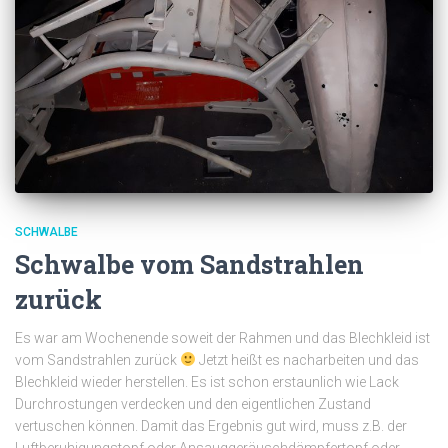
SCHWALBE
Schwalbe vom Sandstrahlen
zurück
Es war am Wochenende soweit der Rahmen und das Blechkleid ist
vom Sandstrahlen zurück
Jetzt heißt es nacharbeiten und das
Blechkleid wieder herstellen. Es ist schon erstaunlich wie Lack
Durchrostungen verdecken und den eigentlichen Zustand
vertuschen können. Damit das Ergebnis gut wird, muss z.B. der
Luftberuhigungstopf oder Ansauggeräuschdämpfertopf oder