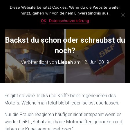
Diese Website benutzt Cookies. Wenn du die Website weiter
LassKnattern
nutzt, gehen wir von deinem Einverständnis aus.
N
A
OK
Datenschutzerklärung
V
I
G
Backst du schon oder schraubst du
A
T
noch?
I
O
Veröffentlicht von
Lieseh
am
12. Juni 2019
N
U
M
S
C
H
Es gibt so viele Tricks und Kniffe beim regenerieren des
A
Motors. Welche man folgt bleibt jeden selbst überlassen.
L
T
Nur die Frauen reagieren häufiger nicht entspannt wenn es
E
N
wieder heißt: „Schatz ich habe Motorhälften gebacken und
haben die Kugellager eingefroren.“