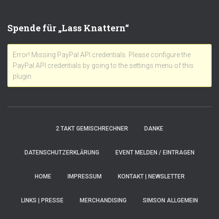
Spende für „Lass Knattern“
Error! Missing PayPal API credentials. Please configure the
PayPal API credentials by going to the settings menu of this
plugin.
2 TAKT GEMISCHRECHNER
DANKE
DATENSCHUTZERKLÄRUNG
EVENT MELDEN / EINTRAGEN
HOME
IMPRESSUM
KONTAKT | NEWSLETTER
LINKS | PRESSE
MERCHANDISING
SIMSON ALLGEMEIN