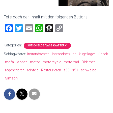
Teile doch den Inhalt mit den folgenden Buttons:
F
T
E
W
T
C
a
wi
m
h
hr
o
ce
tt
ai
at
ee
p
Kategorien:
SIMSONBLOG "LASS KNATTERN"
b
er
l
s
m
y
Schlagwörter:
instandsetzen
instandsetzung
kugellager
lübeck
o
A
a
Li
mofa
Moped
motor
motorcycle
motorrad
Oldtimer
ok
p
nk
regenerieren
reinfeld
Restaurieren
s50
s51
schwalbe
p
Simson