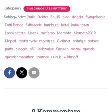
ce
tt
ai
at
ee
p
Kategorien:
SIMSONBLOG "LASS KNATTERN"
b
er
l
s
m
y
Schlagwörter:
2takt
2takter
5null5
ciao
deigels
flyingclassic
o
A
a
Li
Fuffi-Bande
fuffibande
hamburg
hotel
kubikriesen
ok
p
nk
Lassknattern
lübeck
mofarap
Momoto
Momoto2019
p
Moped
motorcycle
motorrad
Oldtimer
ostalgie
ostsee
party
piaggio
s51
schwalbe
Simson
sozial
spende
spendenmarathon
tournee
urlaub
wildmöff
0 Kommentare