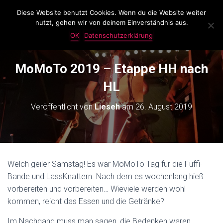
Diese Website benutzt Cookies. Wenn du die Website weiter
LassKnattern
nutzt, gehen wir von deinem Einverständnis aus.
N
A
OK
Datenschutzerklärung
V
I
G
MoMoTo 2019 – Etappe HH nach
A
T
HL
I
O
Veröffentlicht von
Lieseh
am
26. August 2019
N
U
M
S
C
H
Welch geiler Samstag! Es war MoMoTo Tag für die Fuffi-
A
Bande und LassKnattern. Nach dem es wochenlang hieß
L
T
vorbereiten und vorbereiten… Wieviele werden wohl
E
kommen, reicht das Essen und die Getränke?
N
Im Nachgang muss man sagen, die Bedenken waren