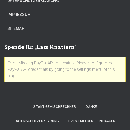
DATENSCHUTZERKLÄRUNG
IMPRESSUM
SITEMAP
Spende für „Lass Knattern“
Error! Missing PayPal API credentials. Please configure the
PayPal API credentials by going to the settings menu of this
plugin.
2 TAKT GEMISCHRECHNER
DANKE
DATENSCHUTZERKLÄRUNG
EVENT MELDEN / EINTRAGEN