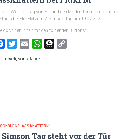
 toller Wordbeitrag von Filli und den Moderatoren heute morgen
Studio bei FluxFM zum 2. Simson Tag am 19.07.2020.
le doch den Inhalt mit den folgenden Buttons:
Facebook
Twitter
Email
WhatsApp
Threema
Copy
Link
n
Lieseh
, vor
6 Jahren
MSONBLOG "LASS KNATTERN"
. Simson Tag steht vor der Tür