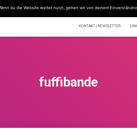
Wenn du die Website weiter nutzt, gehen wir von deinem Einverständni
SIMSONBLOG „LASS KNATTERN“
SIMSON
TOUREN | V
KONTAKT | NEWSLETTER
LIN
fuffibande