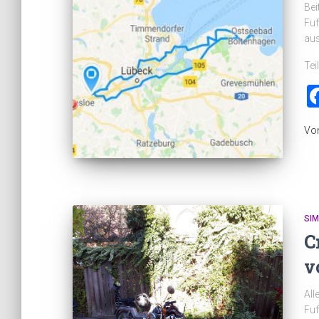
Bei
Fuf
aus
Tei
Vo
SI
C
v
All
Fuf