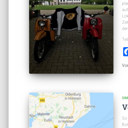
pla
auf
Lok
Zei
den
Tei
Vo
SI
V
So 
Bol