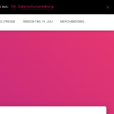
s aus.
OK
Datenschutzerklärung
IDEOS
2 TAKT GEMISCHRECHNER
ÜBER UNS
KS | PRESSE
SIMSON-TAG 19. JULI
MERCHANDISING