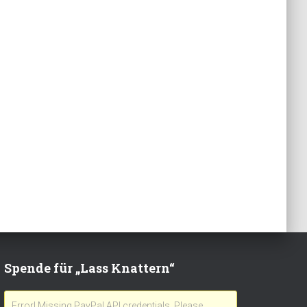
Spende für „Lass Knattern“
Error! Missing PayPal API credentials. Please