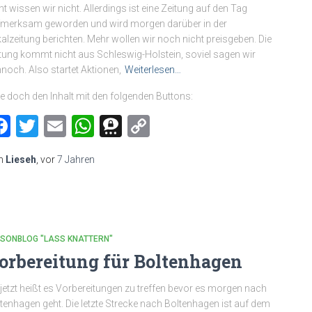
nt wissen wir nicht. Allerdings ist eine Zeitung auf den Tag
merksam geworden und wird morgen darüber in der
alzeitung berichten. Mehr wollen wir noch nicht preisgeben. Die
tung kommt nicht aus Schleswig-Holstein, soviel sagen wir
noch. Also startet Aktionen,
Weiterlesen…
le doch den Inhalt mit den folgenden Buttons:
Facebook
Twitter
Email
WhatsApp
Threema
Copy
Link
n
Lieseh
, vor
7 Jahren
MSONBLOG "LASS KNATTERN"
orbereitung für Boltenhagen
jetzt heißt es Vorbereitungen zu treffen bevor es morgen nach
tenhagen geht. Die letzte Strecke nach Boltenhagen ist auf dem