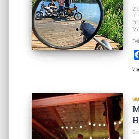
2. 
Der
202
Mac
Tei
Vo
SI
M
H
Gei