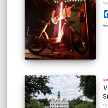
Tei
Vo
SI
V
S
19.