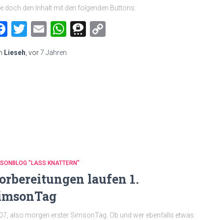
le doch den Inhalt mit den folgenden Buttons:
Facebook
Twitter
Email
WhatsApp
Threema
Copy
Link
n
Lieseh
, vor
7 Jahren
MSONBLOG "LASS KNATTERN"
orbereitungen laufen 1.
imsonTag
07, also morgen erster SimsonTag. Ob und wer ebenfalls etwas