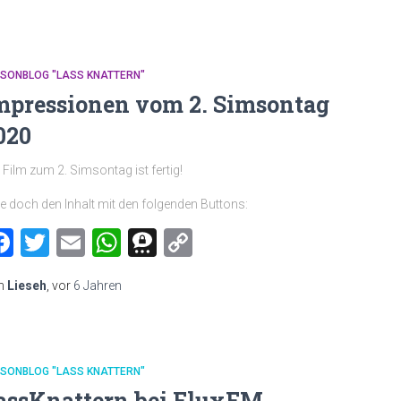
MSONBLOG "LASS KNATTERN"
mpressionen vom 2. Simsontag
020
 Film zum 2. Simsontag ist fertig!
le doch den Inhalt mit den folgenden Buttons:
Facebook
Twitter
Email
WhatsApp
Threema
Copy
Link
n
Lieseh
, vor
6 Jahren
MSONBLOG "LASS KNATTERN"
assKnattern bei FluxFM