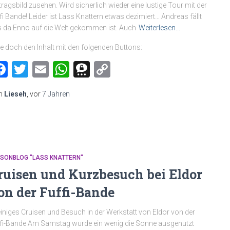
tragsbild zusehen. Wird sicherlich wieder eine lustige Tour mit der
fi Bande! Leider ist Lass Knattern etwas dezimiert… Andreas fällt
 da Enno auf die Welt gekommen ist. Auch
Weiterlesen…
le doch den Inhalt mit den folgenden Buttons:
Facebook
Twitter
Email
WhatsApp
Threema
Copy
Link
n
Lieseh
, vor
7 Jahren
MSONBLOG "LASS KNATTERN"
ruisen und Kurzbesuch bei Eldor
on der Fuffi-Bande
einiges Cruisen und Besuch in der Werkstatt von Eldor von der
fi-Bande Am Samstag wurde ein wenig die Sonne ausgenutzt