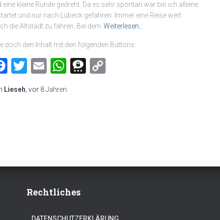
 eine kleine Runde gedreht. Da es sehr spontan war bin ich alleine
tartet und nur nach Lübeck gefahren. Immer eine Reise wert
ch die Altstadt zu fahren. Bei dem
Weiterlesen…
le doch den Inhalt mit den folgenden Buttons:
Facebook
Twitter
Email
WhatsApp
Threema
Copy
Link
n
Lieseh
, vor
8 Jahren
Rechtliches
DATENSCHUTZERKLÄRUNG