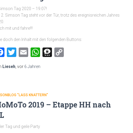
Simson Tag 2020 – 19.07!
 2. Simson Tag steht vor der Tür, trotz des ereignisreichen Jahres
0.
h mit und fahre!!!
le doch den Inhalt mit den folgenden Buttons:
Facebook
Twitter
Email
WhatsApp
Threema
Copy
Link
n
Lieseh
, vor
6 Jahren
MSONBLOG "LASS KNATTERN"
oMoTo 2019 – Etappe HH nach
L
ler Tag und geile Party