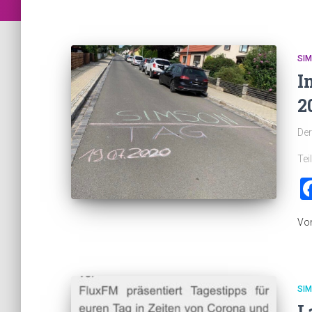
SI
I
2
Der
Tei
Vo
SI
L