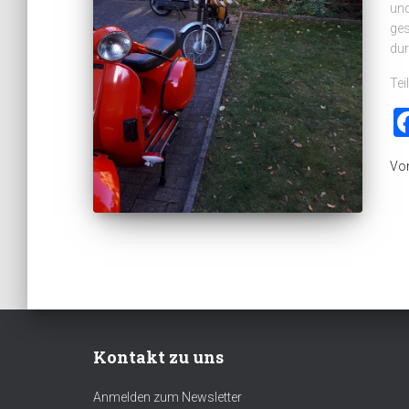
und
ges
dur
Tei
Vo
Kontakt zu uns
Anmelden zum Newsletter