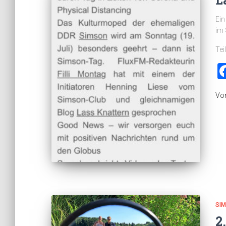
Ein
im 
Tei
Vo
SI
2