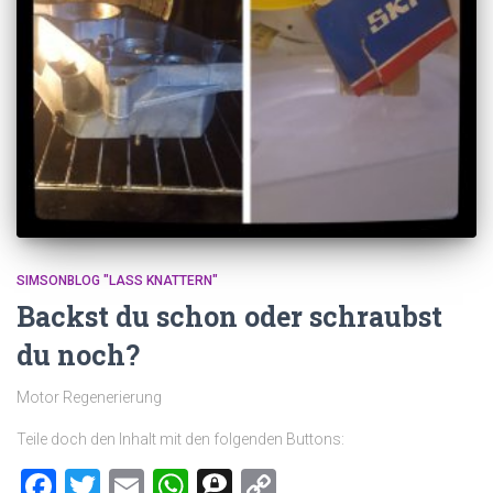
SIMSONBLOG "LASS KNATTERN"
Backst du schon oder schraubst
du noch?
Motor Regenerierung
Teile doch den Inhalt mit den folgenden Buttons:
Facebook
Twitter
Email
WhatsApp
Threema
Copy