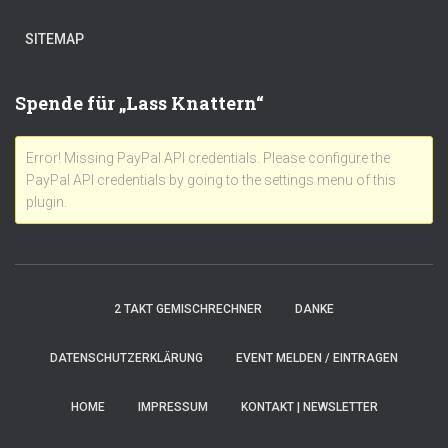
SITEMAP
Spende für „Lass Knattern“
Error! Missing PayPal API credentials. Please configure the
PayPal API credentials by going to the settings menu of this
plugin.
2 TAKT GEMISCHRECHNER
DANKE
DATENSCHUTZERKLÄRUNG
EVENT MELDEN / EINTRAGEN
HOME
IMPRESSUM
KONTAKT | NEWSLETTER