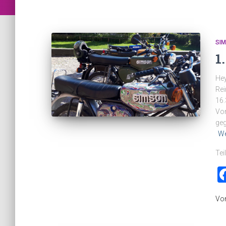
SI
1
Hey
Rei
16.
Vor
geg
We
Tei
Vo