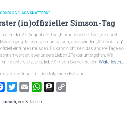
MSONBLOG "LASS KNATTERN"
rster (in)offizieller Simson-Tag
h dem der 27. August der Tag „Einfach mal so Tag“, so durch
 Medien ging. Ist es doch nur logisch, dass wir den „Simson-Tag“
)ofiziell einführen müssen. Es kann nicht sein das andere Tage so
sentiert werden, aber unsere Lieben 2Takter untergehen. Wir
fen ihr unterstützt uns, liebe Simson Gemeinde den
Weiterlesen…
le doch den Inhalt mit den folgenden Buttons:
Facebook
Twitter
Email
WhatsApp
Threema
Copy
Link
n
Lieseh
, vor
8 Jahren