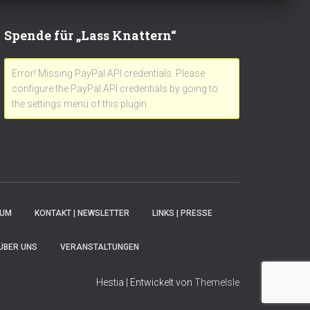
Spende für „Lass Knattern“
Error! Missing PayPal API credentials. Please
configure the PayPal API credentials by going to
the settings menu of this plugin.
SUM
KONTAKT | NEWSLETTER
LINKS | PRESSE
ÜBER UNS
VERANSTALTUNGEN
Hestia | Entwickelt von
ThemeIsle