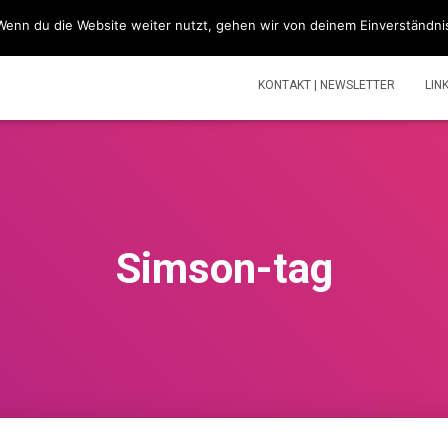
Wenn du die Website weiter nutzt, gehen wir von deinem Einverständni
SIMSONBLOG „LASS KNATTERN“
SIMSON
TOUREN | V
KONTAKT | NEWSLETTER
LIN
Simson-tag