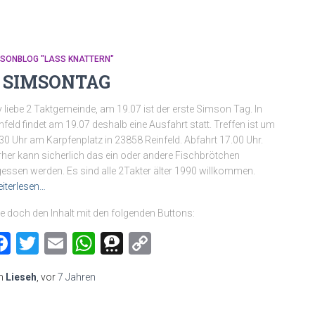
MSONBLOG "LASS KNATTERN"
. SIMSONTAG
 liebe 2 Taktgemeinde, am 19.07 ist der erste Simson Tag. In
nfeld findet am 19.07 deshalb eine Ausfahrt statt. Treffen ist um
30 Uhr am Karpfenplatz in 23858 Reinfeld. Abfahrt 17.00 Uhr.
her kann sicherlich das ein oder andere Fischbrötchen
essen werden. Es sind alle 2Takter älter 1990 willkommen.
iterlesen…
le doch den Inhalt mit den folgenden Buttons:
Facebook
Twitter
Email
WhatsApp
Threema
Copy
Link
n
Lieseh
, vor
7 Jahren