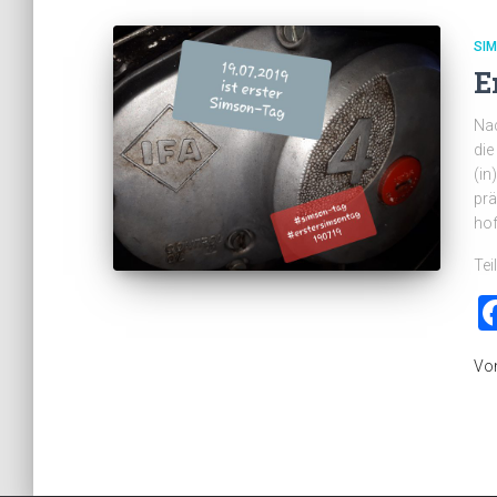
SI
E
Nac
die
(in
prä
hof
Tei
Vo