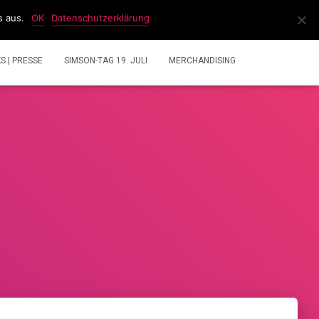
s aus.
OK
Datenschutzerklärung
IDEOS
2 TAKT GEMISCHRECHNER
ÜBER UNS
KS | PRESSE
SIMSON-TAG 19. JULI
MERCHANDISING