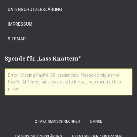
DATENSCHUTZERKLÄRUNG
IMPRESSUM
SITEMAP
Spende für „Lass Knattern“
Error! Missing PayPal API credentials. Please configure the
PayPal API credentials by going to the settings menu of this
plugin.
2 TAKT GEMISCHRECHNER
DANKE
DATENSCHUTZERKLÄRUNG
EVENT MELDEN / EINTRAGEN