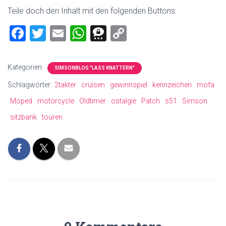
Teile doch den Inhalt mit den folgenden Buttons:
F
T
E
W
T
C
a
wi
m
h
hr
o
ce
tt
ai
at
ee
p
Kategorien:
SIMSONBLOG "LASS KNATTERN"
b
er
l
s
m
y
Schlagwörter:
2takter
cruisen
gewinnspiel
kennzeichen
mofa
o
A
a
Li
Moped
motorcycle
Oldtimer
ostalgie
Patch
s51
Simson
ok
p
nk
sitzbank
touren
p