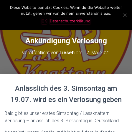
Diese Website benutzt Cookies. Wenn du die Website weiter
LassKnattern
nutzt, gehen wir von deinem Einverständnis aus.
N
A
OK
Datenschutzerklärung
V
I
G
Ankündigung Verlosung
A
T
Veröffentlicht von
Lieseh
am
12. Mai 2021
I
O
N
U
M
S
Anlässlich des 3. Simsontag am
C
H
19.07. wird es ein Verlosung geben
A
L
T
Bald gibt es unser erstes Simsontag / Lassknattern
E
Verlosung – anlässlich des 3. Simsontag in Deutschland.
N