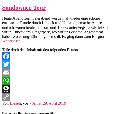
Sundowner Tour
Heute Abend zum Feierabend wurde mal wieder eine schöne
entspannte Runde durch Lübeck und Umland gemacht. Andreas
und ich waren heute mit Tom und Tobias unterwegs. Gestartet sind
wir in Lübeck am Drägerpark, wo wir uns erst mal abgestimmt
haben wo es ungefähr hingehen soll. Es ging dann zum Burgtor
Weiterlesen…
Teile doch den Inhalt mit den folgenden Buttons:
Facebook
Twitter
Email
WhatsApp
Threema
Von
Lieseh
, vor
7 Jahren
29. April 2019
Copy
Link
Die letzten Beiträge aus unserem Blog