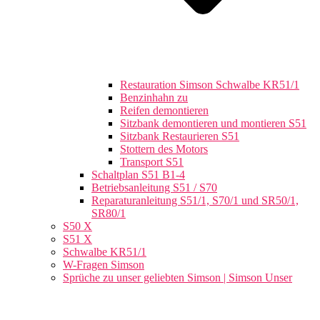
Restauration Simson Schwalbe KR51/1
Benzinhahn zu
Reifen demontieren
Sitzbank demontieren und montieren S51
Sitzbank Restaurieren S51
Stottern des Motors
Transport S51
Schaltplan S51 B1-4
Betriebsanleitung S51 / S70
Reparaturanleitung S51/1, S70/1 und SR50/1,
SR80/1
S50 X
S51 X
Schwalbe KR51/1
W-Fragen Simson
Sprüche zu unser geliebten Simson | Simson Unser