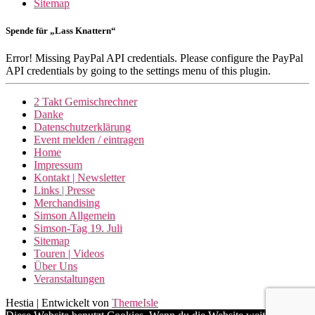
Sitemap
Spende für „Lass Knattern“
Error! Missing PayPal API credentials. Please configure the PayPal
API credentials by going to the settings menu of this plugin.
2 Takt Gemischrechner
Danke
Datenschutzerklärung
Event melden / eintragen
Home
Impressum
Kontakt | Newsletter
Links | Presse
Merchandising
Simson Allgemein
Simson-Tag 19. Juli
Sitemap
Touren | Videos
Über Uns
Veranstaltungen
Hestia | Entwickelt von
ThemeIsle