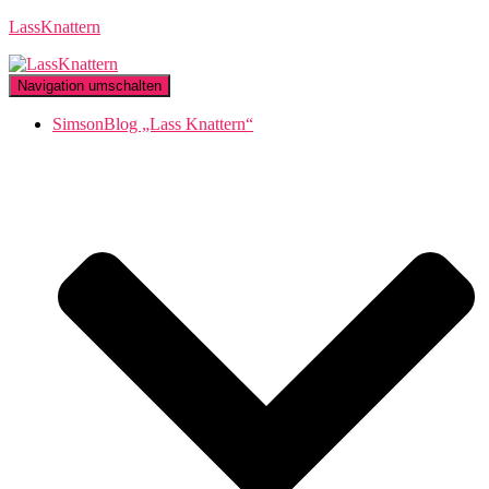
LassKnattern
Navigation umschalten
SimsonBlog „Lass Knattern“