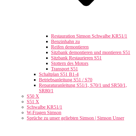
Restauration Simson Schwalbe KR51/1
Benzinhahn zu
Reifen demontieren
Sitzbank demontieren und montieren S51
Sitzbank Restaurieren S51
Stottern des Motors
Transport S51
Schaltplan S51 B1-4
Betriebsanleitung S51 / S70
Reparaturanleitung S51/1, S70/1 und SR50/1,
SR80/1
S50 X
S51 X
Schwalbe KR51/1
W-Fragen Simson
Sprüche zu unser geliebten Simson | Simson Unser