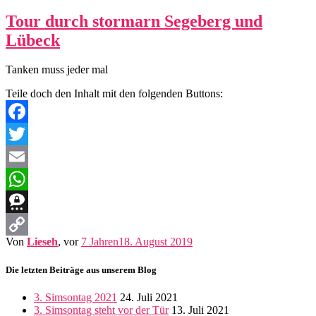
Tour durch stormarn Segeberg und
Lübeck
Tanken muss jeder mal
Teile doch den Inhalt mit den folgenden Buttons:
Facebook
Twitter
Email
WhatsApp
Threema
Von
Lieseh
, vor
7 Jahren
18. August 2019
Copy
Link
Die letzten Beiträge aus unserem Blog
3. Simsontag 2021
24. Juli 2021
3. Simsontag steht vor der Tür
13. Juli 2021