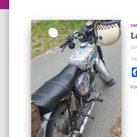
SI
L
Sc
Tei
Vo