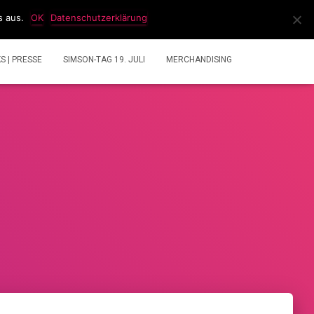
s aus.
OK
Datenschutzerklärung
IDEOS
2 TAKT GEMISCHRECHNER
ÜBER UNS
KS | PRESSE
SIMSON-TAG 19. JULI
MERCHANDISING