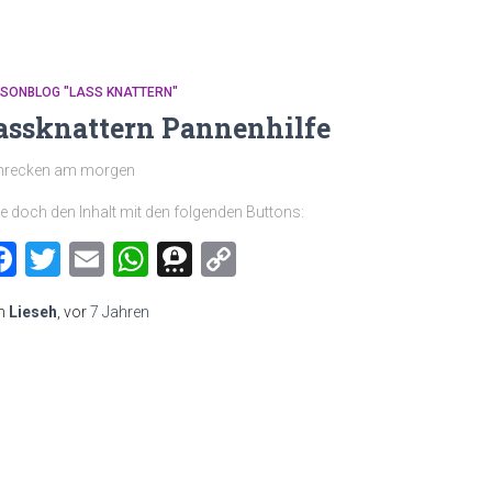
MSONBLOG "LASS KNATTERN"
assknattern Pannenhilfe
hrecken am morgen
le doch den Inhalt mit den folgenden Buttons:
Facebook
Twitter
Email
WhatsApp
Threema
Copy
Link
n
Lieseh
, vor
7 Jahren