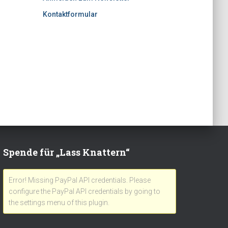
Kontaktformular
Spende für „Lass Knattern“
Error! Missing PayPal API credentials. Please
configure the PayPal API credentials by going to
the settings menu of this plugin.