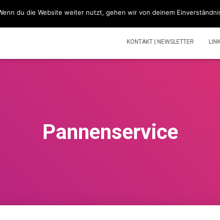
Wenn du die Website weiter nutzt, gehen wir von deinem Einverständni
SIMSONBLOG „LASS KNATTERN“
SIMSON
TOUREN | V
KONTAKT | NEWSLETTER
LIN
Pannenservice