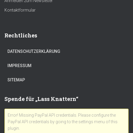
Anmelden zum Newsletter
Kontaktformular
Rechtliches
DATENSCHUTZERKLÄRUNG
IMPRESSUM
SITEMAP
Spende für „Lass Knattern“
Error! Missing PayPal API credentials. Please configure the
PayPal API credentials by going to the settings menu of this
plugin.