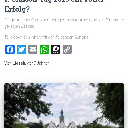
Erfolg?
Ein gelungener Start zur überregionalen Aufmerksamkeit für unsere
geliebten 2Takter.
Teile doch den Inhalt mit den folgenden Buttons:
Facebook
Twitter
Email
WhatsApp
Threema
Copy
Link
Von
Lieseh
, vor
7 Jahren