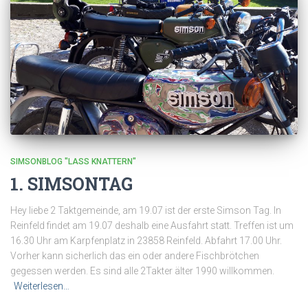
SIMSONBLOG "LASS KNATTERN"
1. SIMSONTAG
Hey liebe 2 Taktgemeinde, am 19.07 ist der erste Simson Tag. In
Reinfeld findet am 19.07 deshalb eine Ausfahrt statt. Treffen ist um
16.30 Uhr am Karpfenplatz in 23858 Reinfeld. Abfahrt 17.00 Uhr.
Vorher kann sicherlich das ein oder andere Fischbrötchen
gegessen werden. Es sind alle 2Takter älter 1990 willkommen.
Weiterlesen…