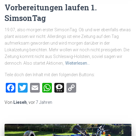
Vorbereitungen laufen 1.
SimsonTag
19.07, also morgen erster SimsonTag. Ob und wer ebenfalls etwas
plant wissen wir nicht. Allerdings ist eine Zeitung auf den Tag
aufmerksam geworden und wird morgen darüber in der
Lokalzeitung berichten. Mehr wollen wir noch nicht preisgeben. Die
Zeitung kommt nicht aus Schleswig-Holstein, soviel sagen wir
dennoch. Also startet Aktionen,
Weiterlesen…
Teile doch den Inhalt mit den folgenden Buttons:
Facebook
Twitter
Email
WhatsApp
Threema
Copy
Link
Von
Lieseh
, vor
7 Jahren