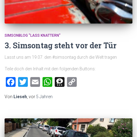
SIMSONBLOG "LASS KNATTERN"
3. Simsontag steht vor der Tür
Lasst uns am 19.07. den #simsontag durch die Welt tragen
Teile doch den Inhalt mit den folgenden Buttons:
Facebook
Twitter
Email
WhatsApp
Threema
Copy
Link
Von
Lieseh
, vor
5 Jahren