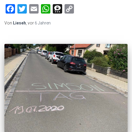
Facebook
Twitter
Email
WhatsApp
Threema
Copy
Link
Von
Lieseh
, vor
6 Jahren