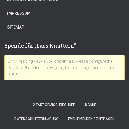
IMPRESSUM
SITEMAP
Spende für „Lass Knattern“
Error! Missing PayPal API credentials. Please configure the
PayPal API credentials by going to the settings menu of this
plugin.
2 TAKT GEMISCHRECHNER
DANKE
DATENSCHUTZERKLÄRUNG
EVENT MELDEN / EINTRAGEN