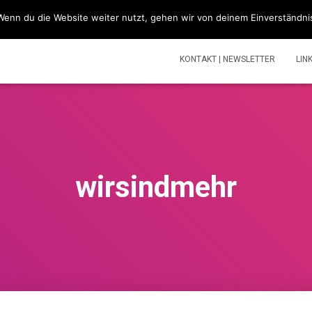
Wenn du die Website weiter nutzt, gehen wir von deinem Einverständni
SIMSONBLOG „LASS KNATTERN“
SIMSON
TOUREN | V
KONTAKT | NEWSLETTER
LIN
wirsindmehr