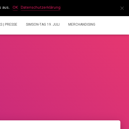
s aus.
OK
Datenschutzerklärung
IDEOS
2 TAKT GEMISCHRECHNER
ÜBER UNS
KS | PRESSE
SIMSON-TAG 19. JULI
MERCHANDISING