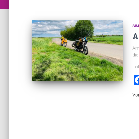
SI
A
Am 
die
Tei
Vo