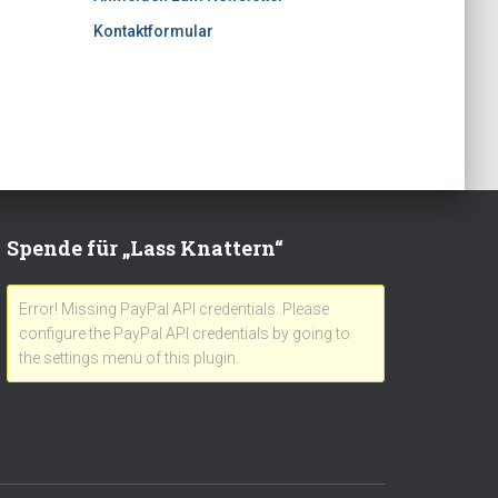
Kontaktformular
Spende für „Lass Knattern“
Error! Missing PayPal API credentials. Please
configure the PayPal API credentials by going to
the settings menu of this plugin.