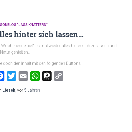
MSONBLOG "LASS KNATTERN"
lles hinter sich lassen…
Wochenende hieß es mal wieder alles hinter sich zu lassen und
 Natur genießen…
le doch den Inhalt mit den folgenden Buttons:
Facebook
Twitter
Email
WhatsApp
Threema
Copy
Link
n
Lieseh
, vor
5 Jahren