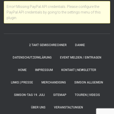
Error! Missing PayPal API credentials. Please configure the
PayPal API credentials by going to the settings menu of this
plugin.
2 TAKT GEMISCHRECHNER
DANKE
DATENSCHUTZERKLÄRUNG
EVENT MELDEN / EINTRAGEN
HOME
IMPRESSUM
KONTAKT | NEWSLETTER
LINKS | PRESSE
MERCHANDISING
SIMSON ALLGEMEIN
SIMSON-TAG 19. JULI
SITEMAP
TOUREN | VIDEOS
ÜBER UNS
VERANSTALTUNGEN