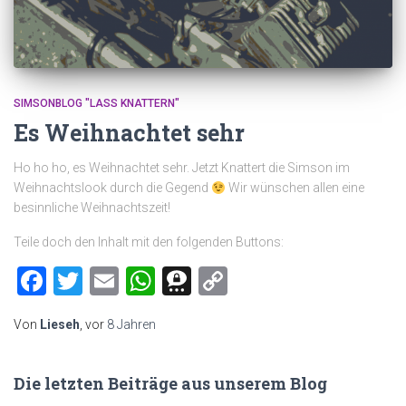
SIMSONBLOG "LASS KNATTERN"
Es Weihnachtet sehr
Ho ho ho, es Weihnachtet sehr. Jetzt Knattert die Simson im
Weihnachtslook durch die Gegend
Wir wünschen allen eine
besinnliche Weihnachtszeit!
Teile doch den Inhalt mit den folgenden Buttons:
Facebook
Twitter
Email
WhatsApp
Threema
Copy
Link
Von
Lieseh
, vor
8 Jahren
Die letzten Beiträge aus unserem Blog