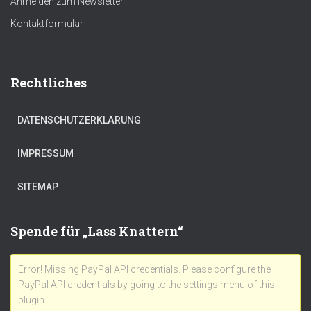
Anmelden zum Newsletter
Kontaktformular
Rechtliches
DATENSCHUTZERKLÄRUNG
IMPRESSUM
SITEMAP
Spende für „Lass Knattern“
Error! Missing PayPal API credentials. Please configure the
PayPal API credentials by going to the settings menu of this
plugin.