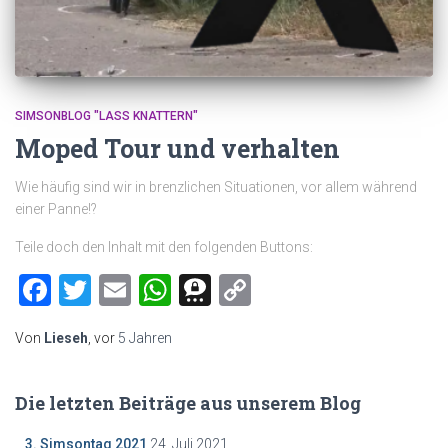
SIMSONBLOG "LASS KNATTERN"
Moped Tour und verhalten
Wie häufig sind wir in brenzlichen Situationen, vor allem während
einer Panne!?
Teile doch den Inhalt mit den folgenden Buttons:
Facebook
Twitter
Email
WhatsApp
Threema
Copy
Link
Von
Lieseh
, vor
5 Jahren
Die letzten Beiträge aus unserem Blog
3. Simsontag 2021
24. Juli 2021