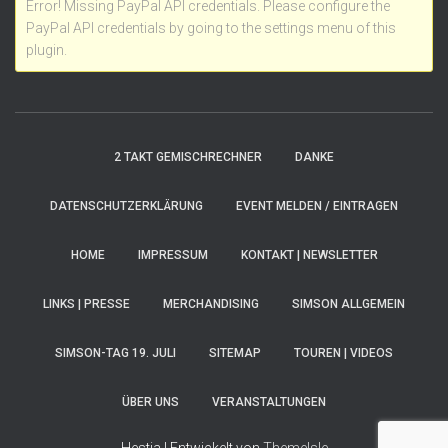
Error! Missing PayPal API credentials. Please configure the
PayPal API credentials by going to the settings menu of this
plugin.
2 TAKT GEMISCHRECHNER
DANKE
DATENSCHUTZERKLÄRUNG
EVENT MELDEN / EINTRAGEN
HOME
IMPRESSUM
KONTAKT | NEWSLETTER
LINKS | PRESSE
MERCHANDISING
SIMSON ALLGEMEIN
SIMSON-TAG 19. JULI
SITEMAP
TOUREN | VIDEOS
ÜBER UNS
VERANSTALTUNGEN