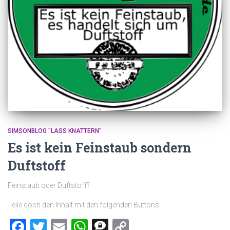
SIMSONBLOG "LASS KNATTERN"
Es ist kein Feinstaub sondern
Duftstoff
Feinstaub oder Duftstoff?
Teile doch den Inhalt mit den folgenden Buttons:
Facebook
Twitter
Email
WhatsApp
Threema
Copy