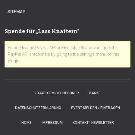
SITEMAP
Spende für „Lass Knattern“
Error! Missing PayPal API credentials. Please configure the
PayPal API credentials by going to the settings menu of this
plugin.
2 TAKT GEMISCHRECHNER
DANKE
DATENSCHUTZERKLÄRUNG
EVENT MELDEN / EINTRAGEN
HOME
IMPRESSUM
KONTAKT | NEWSLETTER