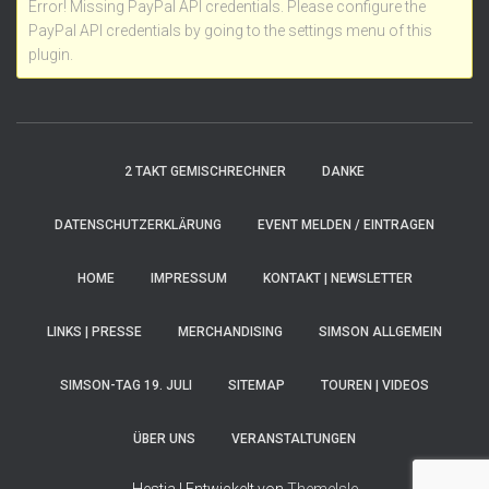
Error! Missing PayPal API credentials. Please configure the
PayPal API credentials by going to the settings menu of this
plugin.
2 TAKT GEMISCHRECHNER
DANKE
DATENSCHUTZERKLÄRUNG
EVENT MELDEN / EINTRAGEN
HOME
IMPRESSUM
KONTAKT | NEWSLETTER
LINKS | PRESSE
MERCHANDISING
SIMSON ALLGEMEIN
SIMSON-TAG 19. JULI
SITEMAP
TOUREN | VIDEOS
ÜBER UNS
VERANSTALTUNGEN