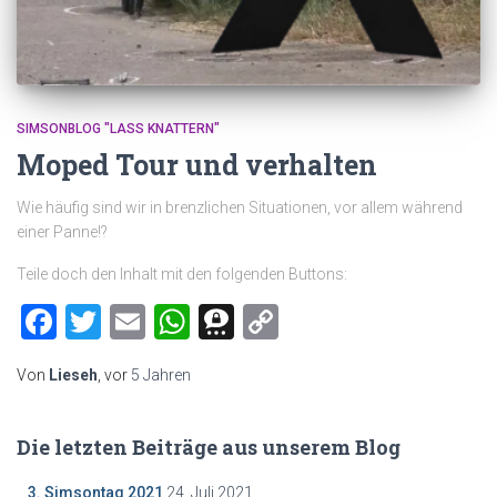
SIMSONBLOG "LASS KNATTERN"
Moped Tour und verhalten
Wie häufig sind wir in brenzlichen Situationen, vor allem während
einer Panne!?
Teile doch den Inhalt mit den folgenden Buttons:
Facebook
Twitter
Email
WhatsApp
Threema
Copy
Link
Von
Lieseh
, vor
5 Jahren
Die letzten Beiträge aus unserem Blog
3. Simsontag 2021
24. Juli 2021