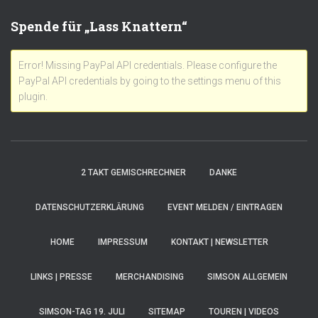
Spende für „Lass Knattern“
Error! Missing PayPal API credentials. Please configure the
PayPal API credentials by going to the settings menu of this
plugin.
2 TAKT GEMISCHRECHNER
DANKE
DATENSCHUTZERKLÄRUNG
EVENT MELDEN / EINTRAGEN
HOME
IMPRESSUM
KONTAKT | NEWSLETTER
LINKS | PRESSE
MERCHANDISING
SIMSON ALLGEMEIN
SIMSON-TAG 19. JULI
SITEMAP
TOUREN | VIDEOS