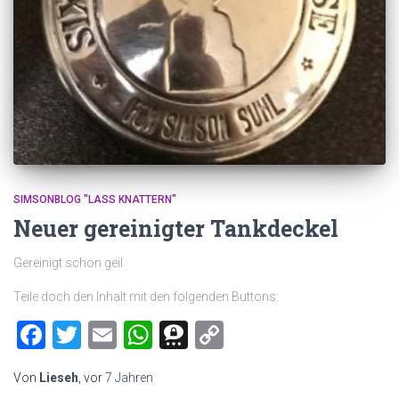
SIMSONBLOG "LASS KNATTERN"
Neuer gereinigter Tankdeckel
Gereinigt schon geil
Teile doch den Inhalt mit den folgenden Buttons:
Facebook
Twitter
Email
WhatsApp
Threema
Copy
Link
Von
Lieseh
, vor
7 Jahren