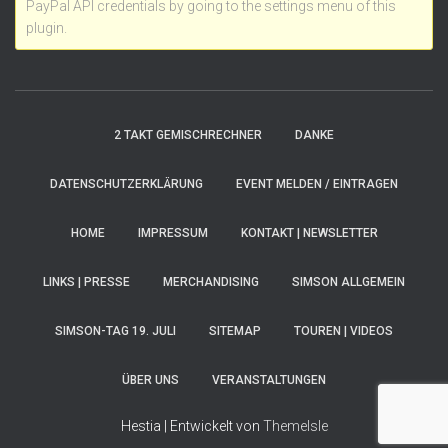
PayPal API credentials by going to the settings menu of this
plugin.
2 TAKT GEMISCHRECHNER
DANKE
DATENSCHUTZERKLÄRUNG
EVENT MELDEN / EINTRAGEN
HOME
IMPRESSUM
KONTAKT | NEWSLETTER
LINKS | PRESSE
MERCHANDISING
SIMSON ALLGEMEIN
SIMSON-TAG 19. JULI
SITEMAP
TOUREN | VIDEOS
ÜBER UNS
VERANSTALTUNGEN
Hestia | Entwickelt von
ThemeIsle