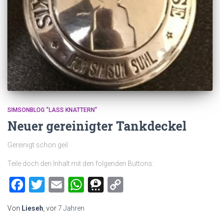
SIMSONBLOG "LASS KNATTERN"
Neuer gereinigter Tankdeckel
Gereinigt schon geil
Teile doch den Inhalt mit den folgenden Buttons:
Facebook
Twitter
Email
WhatsApp
Threema
Copy
Link
Von
Lieseh
, vor
7 Jahren