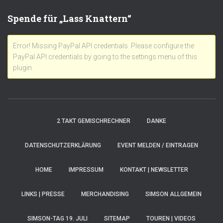
Spende für „Lass Knattern“
Error! Missing PayPal API credentials. Please configure the
PayPal API credentials by going to the settings menu of this
plugin.
2 TAKT GEMISCHRECHNER
DANKE
DATENSCHUTZERKLÄRUNG
EVENT MELDEN / EINTRAGEN
HOME
IMPRESSUM
KONTAKT | NEWSLETTER
LINKS | PRESSE
MERCHANDISING
SIMSON ALLGEMEIN
SIMSON-TAG 19. JULI
SITEMAP
TOUREN | VIDEOS