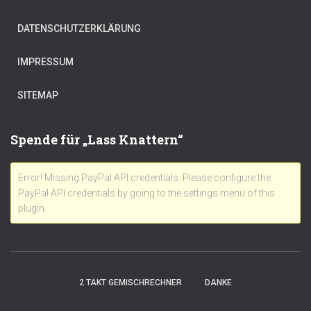
DATENSCHUTZERKLÄRUNG
IMPRESSUM
SITEMAP
Spende für „Lass Knattern“
Error! Missing PayPal API credentials. Please configure the
PayPal API credentials by going to the settings menu of this
plugin.
2 TAKT GEMISCHRECHNER
DANKE