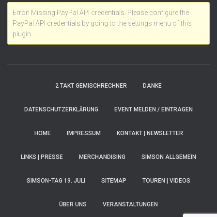
Error! Missing PayPal API credentials. Please configure the
PayPal API credentials by going to the settings menu of this
plugin.
2 TAKT GEMISCHRECHNER
DANKE
DATENSCHUTZERKLÄRUNG
EVENT MELDEN / EINTRAGEN
HOME
IMPRESSUM
KONTAKT | NEWSLETTER
LINKS | PRESSE
MERCHANDISING
SIMSON ALLGEMEIN
SIMSON-TAG 19. JULI
SITEMAP
TOUREN | VIDEOS
ÜBER UNS
VERANSTALTUNGEN