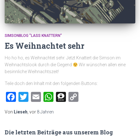
SIMSONBLOG "LASS KNATTERN"
Es Weihnachtet sehr
Ho ho ho, es Weihnachtet sehr. Jetzt Knattert die Simson im
Weihnachtslook durch die Gegend
Wir wünschen allen eine
besinnliche Weihnachtszeit!
Teile doch den Inhalt mit den folgenden Buttons:
Facebook
Twitter
Email
WhatsApp
Threema
Copy
Link
Von
Lieseh
, vor
8 Jahren
Die letzten Beiträge aus unserem Blog