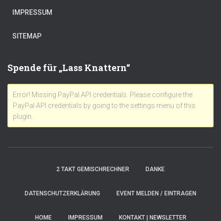
IMPRESSUM
SITEMAP
Spende für „Lass Knattern“
Error! Missing PayPal API credentials. Please configure the
PayPal API credentials by going to the settings menu of this
plugin.
2 TAKT GEMISCHRECHNER
DANKE
DATENSCHUTZERKLÄRUNG
EVENT MELDEN / EINTRAGEN
HOME
IMPRESSUM
KONTAKT | NEWSLETTER