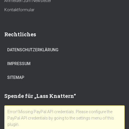
Anmelden zum Newsletter
Kontaktformular
Rechtliches
DATENSCHUTZERKLÄRUNG
IMPRESSUM
SITEMAP
Spende für „Lass Knattern“
Error! Missing PayPal API credentials. Please configure the
PayPal API credentials by going to the settings menu of this
plugin.