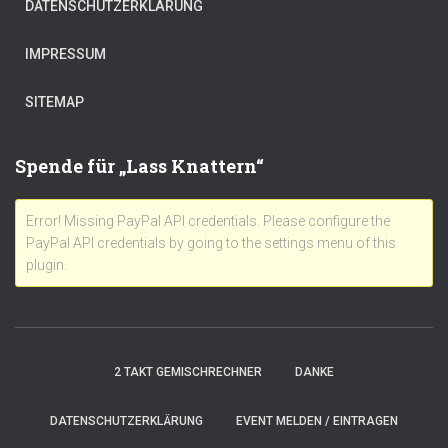
DATENSCHUTZERKLÄRUNG
IMPRESSUM
SITEMAP
Spende für „Lass Knattern“
Error! Missing PayPal API credentials. Please configure the
PayPal API credentials by going to the settings menu of this
plugin.
2 TAKT GEMISCHRECHNER
DANKE
DATENSCHUTZERKLÄRUNG
EVENT MELDEN / EINTRAGEN