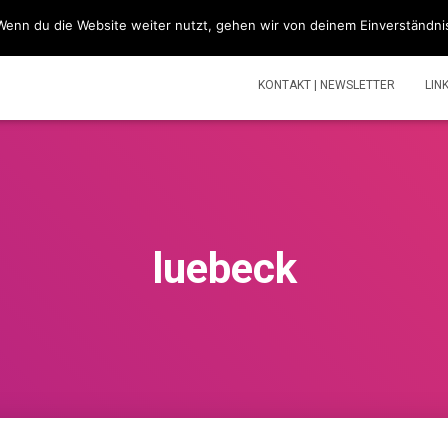
Wenn du die Website weiter nutzt, gehen wir von deinem Einverständni
SIMSONBLOG „LASS KNATTERN“
SIMSON
TOUREN | V
KONTAKT | NEWSLETTER
LIN
luebeck