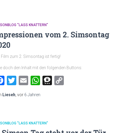
MSONBLOG "LASS KNATTERN"
mpressionen vom 2. Simsontag
020
 Film zum 2. Simsontag ist fertig!
le doch den Inhalt mit den folgenden Buttons:
Facebook
Twitter
Email
WhatsApp
Threema
Copy
Link
n
Lieseh
, vor
6 Jahren
MSONBLOG "LASS KNATTERN"
. Simson Tag steht vor der Tür