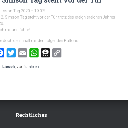
Simson Tag 2020 – 19.07!
 2. Simson Tag steht vor der Tür, trotz des ereignisreichen Jahres
0.
h mit und fahre!!!
le doch den Inhalt mit den folgenden Buttons:
Facebook
Twitter
Email
WhatsApp
Threema
Copy
Link
n
Lieseh
, vor
6 Jahren
Rechtliches