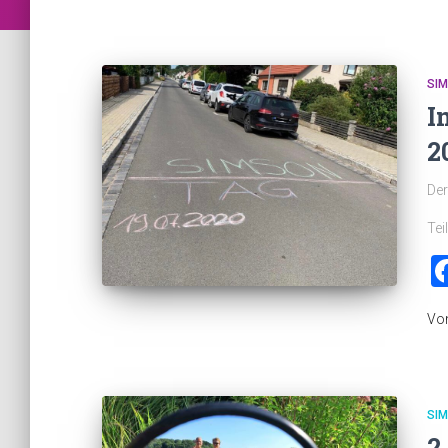
SI
I
2
Der
Tei
Vo
SI
2